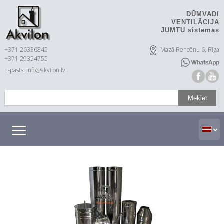
DŪMVADI
VENTILĀCIJA
JUMTU sistēmas
+371 26336845
Mazā Rencēnu 6, Rīga
+371 29354755
E-pasts: info@akvilon.lv