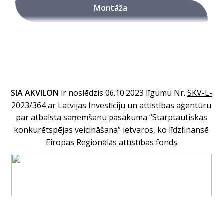
Montāža
SIA AKVILON
ir noslēdzis 06.10.2023 līgumu Nr
.
SKV-L-
2023/364
ar Latvijas Investīciju un attīstības aģentūru
par atbalsta saņemšanu pasākuma “Starptautiskās
konkurētspējas veicināšana” ietvaros, ko līdzfinansē
Eiropas Reģionālās attīstības fonds