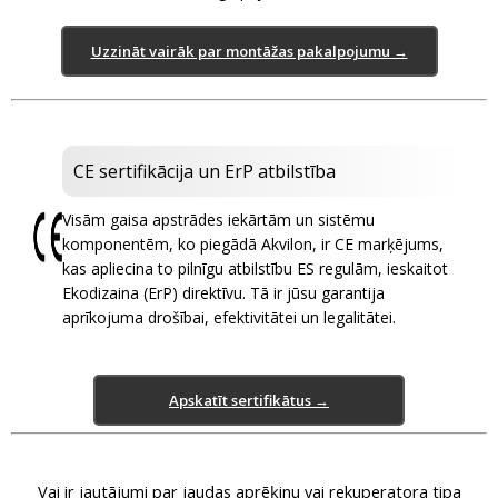
Uzzināt vairāk par montāžas pakalpojumu →
CE sertifikācija un ErP atbilstība
Visām gaisa apstrādes iekārtām un sistēmu
komponentēm, ko piegādā Akvilon, ir CE marķējums,
kas apliecina to pilnīgu atbilstību ES regulām, ieskaitot
Ekodizaina (ErP) direktīvu. Tā ir jūsu garantija
aprīkojuma drošībai, efektivitātei un legalitātei.
Apskatīt sertifikātus →
Vai ir jautājumi par jaudas aprēķinu vai rekuperatora tipa