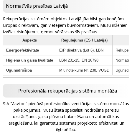
Normatīvās prasības Latvijā
Rekuperācijas sistēmām objektos Latvijā jāatbilst gan kopējām
Eiropas direktīvām, gan vietējiem būvnormatīviem. Mūsu inženieri
izvēlas risinājumus, ņemot vērā visas šīs prasības.
Aspekts
Regulējums (ES / Latvija)
Energoefektivitāte
ErP direktīva (Lot 6), LBN
Rekuperāc
Higiēna un gaisa kvalitāte
LBN 231-15, EN 16798
Normatīvā
Ugunsdrošība
MK noteikumi Nr. 238, VUGD
Ugunsdroš
Profesionāla rekuperācijas sistēmu montāža
SIA "Akvilon" piedāvā profesionālus ventilācijas sistēmu montāžas
pakalpojumus. Mūsu štata speciālisti nodrošina pareizu
uzstādīšanu, gaisa plūsmu balansēšanu un automātikas
ieregulēšanu, lai garantētu sistēmas projektēto efektivitāti un
ilgtspējību.