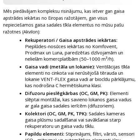
Mēs piedāvājam kompleksu risinājumu, kas ietver gan gaisa
apstrādes iekārtas no Eiropas ražotājiem, gan visus
nepieciešamos gaisa sadales tīkla elementus no mūsu pašu
ražotnes (Akvilon):
Rekuperatori / Gaisa apstrādes iekārtas:
Pieplūdes-nosūces iekārtas no Komfovent,
Prodmax un Luna, paredzētas dzīvojamām un
nelielām komercplatībām (50–1000 m³/h).
Gaisa vadi (metāla un lokanie):
Ventilācijas tīkla
elementi no cinkota vai nerūsējošā tērauda un
lokanie VENT-FLEX gaisa vadi ar biocīdu pārklājumu,
kas nodrošina C hermētiskuma klasi.
Difuzoru pieslēgkārbas (OC, GM, PK):
Elementi
slēptai montāžai, kas savieno lokanos gaisa vadus
ar gala gaisa sadales ierīcēm (difuzoriem).
Kolektori (OC, GM, PK, TPK):
Sadales kameras
gaisa plūsmu sadalīšanai vai savākšanai starp
rekuperatoru un gaisa vadu tīklu.
Papildu elementi:
Stiprinājumi, filtri, vārsti, sensori