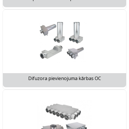
Difuzora pievienojuma kārbas OC