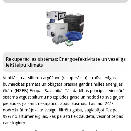
Rekuperācijas sistēmas: Energoefektivitāte un veselīgs
iekštelpu klimats
Ventilācija ar siltuma atgūšanu (rekuperāciju) ir mūsdienīgas
būvniecības pamats un obligāta prasība gandrīz nulles enerģijas
ēkām (NZEB) Eiropas Savienībā. Tās darbības princips ir vienkāršs:
sistēma atgūst siltumu no izplūdes gaisa un nodod to svaigajam
pieplūdes gaisam, nesajaucot abas plūsmas. Tas ļauj 24/7
nodrošināt mājokli ar svaigu, filtrētu gaisu, saglabājot līdz pat
98% no siltumenerģijas, kas parasti tiek zaudēta, vēdinot telpas
caur logiem.