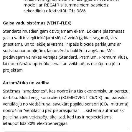
modeļi ar RECAIR siltummaiņiem sasniedz
rekordlielu efektivitāti līdz 98%.
Gaisa vadu sistēmas (VENT-FLEX)
Standarts mūsdienīgām dzīvojamām ēkām. Lokanie plastmasas
gaisa vadi ir viegli ieklājami slēptā veidā (grīdas segumā, virs
griestiem), un to iekšējai virsmai ir īpašs biocīda pārklājums ar
sudraba nanodaļiņām, lai novērstu baktēriju augšanu. Mēs
piedāvājam vairākas versijas (Standard, Premium, Premium Plus),
lai nodrošinātu optimālu cenas un veiktspējas risinājumu jūsu
projektam.
Automātika un vadība
Sistēmas "smadzenes", kas nodrošina tās ekonomisku un pareizu
darbību. Mūsdienīgi kontrolieri (KOMFOVENT C6/C8) ļauj pārvaldīt
ventilāciju no viedtālruņa, savukārt papildu sensori (CO₂, mitruma)
nodrošina "ventilāciju pēc pieprasījuma" — sistēma automātiski
palielina savu veiktspēju tikai tad, kad tas ir nepieciešams,
ietaupot līdz 80% elektroenerģijas.