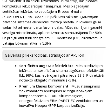
SIA "Akvilon" ir inženieru uzņēmums un ražotājs, kas piedāvā
kompleksus rekuperācijas risinājumus. Mēs piegādājam
sertificētas iekārtas no vadošajiem Eiropas zīmoliem
(KOMFOVENT, PRODMAX) un paši savā ražotnē izgatavojam
galvenos sistēmas elementus, tostarp metāla un lokanos gaisa
vadus, kā arī nestandarta fasona daļas. Mūsu risinājumi garantē
veselīgu mikroklimatu, apkures izmaksu samazinājumu līdz 50%
un pilnīgu atbilstību stingrajām ES Ekodizaina (ErP) direktīvām un
Latvijas būvnormatīviem (LBN).
Galvenās priekšrocības, strādājot ar Akvilon
Sertificēta augsta efektivitāte:
Mēs piedāvājam
iekārtas ar sertificētu siltuma atgūšanas efektivitāti
līdz 98%, kas ievērojami pārsniedz ES ErP direktīvā
noteikto obligāto minimumu (73%).
Premium klases komponenti:
Mūsu risinājumos
tiek izmantots aprīkojums ar tirgū labākajām
komponentēm: RECAIR siltummaiņiem,
energoefektīviem EBM PAPST EC ventilatoriem un
inovatīvu Neopor/EPP korpusa izolāciju.