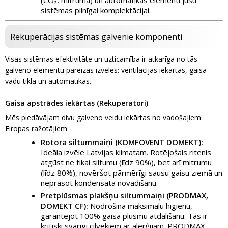
(CO₂, mitruma) un automātikas elementi jūsu
sistēmas pilnīgai komplektācijai.
Rekuperācijas sistēmas galvenie komponenti
Visas sistēmas efektivitāte un uzticamība ir atkarīga no tās
galveno elementu pareizas izvēles: ventilācijas iekārtas, gaisa
vadu tīkla un automātikas.
Gaisa apstrādes iekārtas (Rekuperatori)
Mēs piedāvājam divu galveno veidu iekārtas no vadošajiem
Eiropas ražotājiem:
Rotora siltummaiņi (KOMFOVENT DOMEKT):
Ideāla izvēle Latvijas klimatam. Rotējošais ritenis
atgūst ne tikai siltumu (līdz 90%), bet arī mitrumu
(līdz 80%), novēršot pārmērīgi sausu gaisu ziemā un
neprasot kondensāta novadīšanu.
Pretplūsmas plakšņu siltummaiņi (PRODMAX,
DOMEKT CF):
Nodrošina maksimālu higiēnu,
garantējot 100% gaisa plūsmu atdalīšanu. Tas ir
kritiski svarīgi cilvēkiem ar alerģijām. PRODMAX