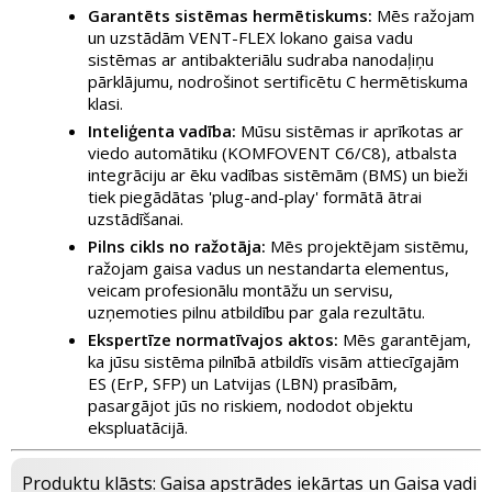
Garantēts sistēmas hermētiskums:
Mēs ražojam
un uzstādām VENT-FLEX lokano gaisa vadu
sistēmas ar antibakteriālu sudraba nanodaļiņu
pārklājumu, nodrošinot sertificētu C hermētiskuma
klasi.
Inteliģenta vadība:
Mūsu sistēmas ir aprīkotas ar
viedo automātiku (KOMFOVENT C6/C8), atbalsta
integrāciju ar ēku vadības sistēmām (BMS) un bieži
tiek piegādātas 'plug-and-play' formātā ātrai
uzstādīšanai.
Pilns cikls no ražotāja:
Mēs projektējam sistēmu,
ražojam gaisa vadus un nestandarta elementus,
veicam profesionālu montāžu un servisu,
uzņemoties pilnu atbildību par gala rezultātu.
Ekspertīze normatīvajos aktos:
Mēs garantējam,
ka jūsu sistēma pilnībā atbildīs visām attiecīgajām
ES (ErP, SFP) un Latvijas (LBN) prasībām,
pasargājot jūs no riskiem, nododot objektu
ekspluatācijā.
Produktu klāsts: Gaisa apstrādes iekārtas un Gaisa vadi