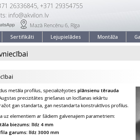
371 26336845, +371 29354755
ts: info@akvilon.lv
Mazā Rencēnu 6, Rīga
Sertifikāti
Lejupielādes
Montāža
Ga
vniecībai
cībai
s metāla profilus, specializējoties
plānsienu tērauda
ugstas precizitātes griešanas un locīšanas iekārtu
ažot gan standarta, gan nestandarta konstruktīvos profilus.
ta uz elementiem ar šādiem galvenajiem parametriem:
āla biezums: līdz 4 mm
fila garums: līdz 3000 mm