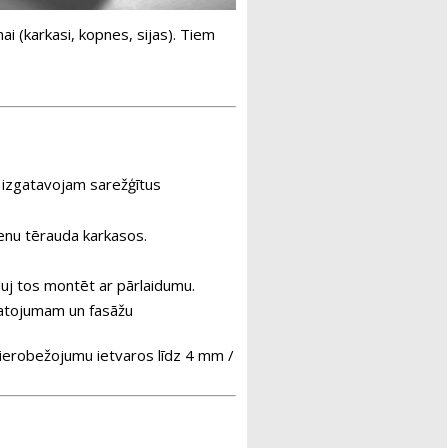
i (karkasi, kopnes, sijas). Tiem
ī izgatavojam sarežģītus
ienu tērauda karkasos.
ļauj tos montēt ar pārlaidumu.
 latojumam un fasāžu
ierobežojumu ietvaros līdz 4 mm /