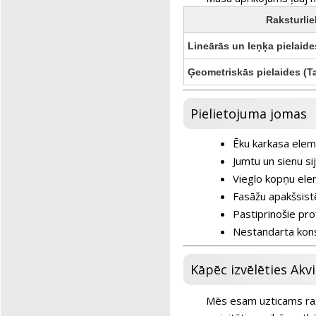
Raksturli
Lineārās un leņķa pielaide
Ģeometriskās pielaides (
Pielietojuma jomas
Ēku karkasa eleme
Jumtu un sienu sij
Vieglo kopņu ele
Fasāžu apakšsis
Pastiprinošie pro
Nestandarta kons
Kāpēc izvēlēties Akv
Mēs esam uzticams raž