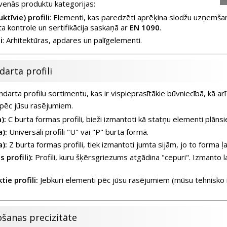
venās produktu kategorijas:
ktīvie) profili
: Elementi, kas paredzēti aprēķina slodžu uzņemšana
āta kontrole un sertifikācija saskaņā ar
EN 1090
.
i
: Arhitektūras, apdares un palīgelementi.
arta profili
arta profilu sortimentu, kas ir vispieprasītākie būvniecībā, kā ar
pēc jūsu rasējumiem.
):
C burta formas profili, bieži izmantoti kā statņu elementi plāns
a):
Universāli profili "U" vai "P" burta formā.
a):
Z burta formas profili, tiek izmantoti jumta sijām, jo to forma 
 profili):
Profili, kuru šķērsgriezums atgādina "cepuri". Izmanto
ie profili:
Jebkuri elementi pēc jūsu rasējumiem (mūsu tehnisko 
ošanas precizitāte