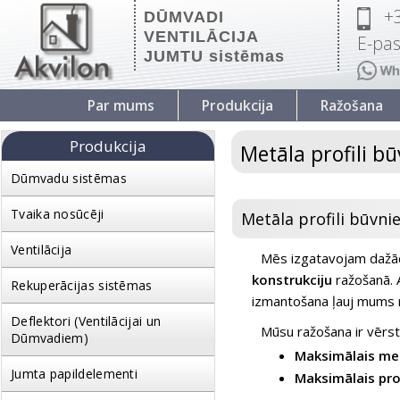
+
DŪMVADI
VENTILĀCIJA
E-pas
JUMTU sistēmas
Par mums
Produkcija
Ražošana
Produkcija
Metāla profili bū
Dūmvadu sistēmas
Tvaika nosūcēji
Metāla profili būvnie
Ventilācija
Mēs izgatavojam dažādu
konstrukciju
ražošanā. A
Rekuperācijas sistēmas
izmantošana ļauj mums r
Deflektori (Ventilācijai un
Mūsu ražošana ir vērs
Dūmvadiem)
Maksimālais met
Jumta papildelementi
Maksimālais pro