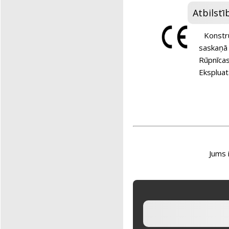
Atbilst
Konstru
saskaņā
Rūpnīcas
Ekspluat
Jums 