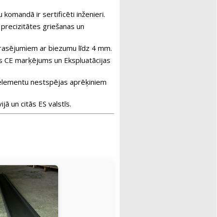
omandā ir sertificēti inženieri.
 precizitātes griešanas un
 rasējumiem ar biezumu līdz 4 mm.
is CE marķējums un Ekspluatācijas
 elementu nestspējas aprēķiniem
ā un citās ES valstīs.