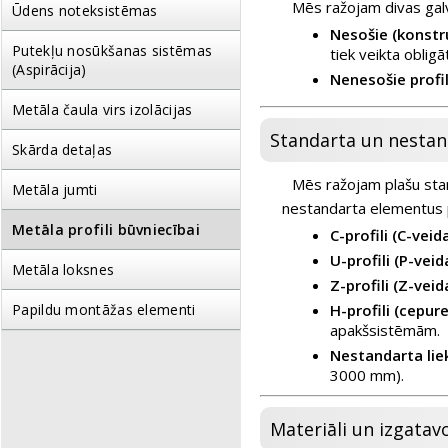
Mēs ražojam divas gal
Ūdens noteksistēmas
Nesošie (konstru
Putekļu nosūkšanas sistēmas
tiek veikta oblig
(Aspirācija)
Nenesošie profil
Metāla čaula virs izolācijas
Standarta un nestand
Skārda detaļas
Mēs ražojam plašu stand
Metāla jumti
nestandarta elementus 
Metāla profili būvniecībai
C-profili (C-veida
U-profili (P-veid
Metāla loksnes
Z-profili (Z-veid
H-profili (cepures
Papildu montāžas elementi
apakšsistēmām.
Nestandarta liekt
3000 mm).
Materiāli un izgatav