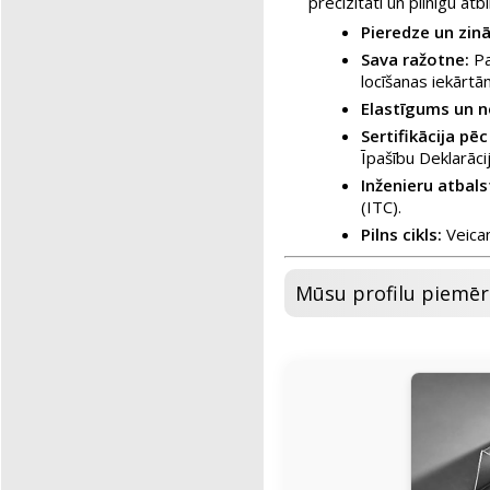
precizitāti un pilnīgu atb
Pieredze un zin
Sava ražotne:
Pa
locīšanas iekārtā
Elastīgums un n
Sertifikācija pē
Īpašību Deklarāci
Inženieru atbals
(ITC).
Pilns cikls:
Veicam
Mūsu profilu piemēr