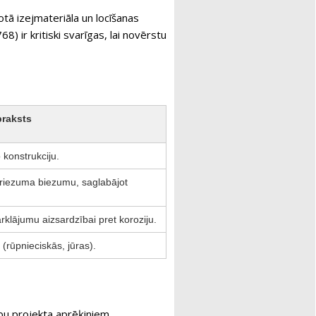
otā izejmateriāla un locīšanas
 ir kritiski svarīgas, lai novērstu
raksts
 konstrukciju.
riezuma biezumu, saglabājot
ārklājumu aizsardzībai pret koroziju.
 (rūpnieciskās, jūras).
ību projekta aprēķiniem.