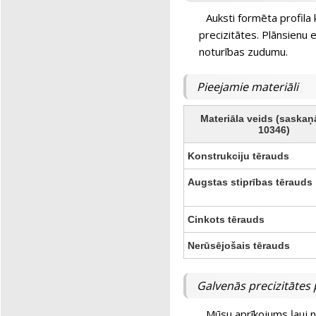
Auksti formēta profila 
precizitātes. Plānsienu 
noturības zudumu.
Pieejamie materiāli
Materiāla veids (saskaņ
10346)
Konstrukciju tērauds
Augstas stiprības tērauds
Cinkots tērauds
Nerūsējošais tērauds
Galvenās precizitātes 
Mūsu aprīkojums ļauj n