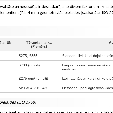
kvalitāte un nestspēja ir tieši atkarīga no diviem faktoriem: izmant
elementiem (līdz 4 mm) ģeometriskās pielaides (saskaņā ar ISO 2768)
ā ar EN
Tērauda marka
Ap
(Piemērs)
S275, S355
Standarts lielākajai daļai nesošo
S700 (un citi)
Ļauj samazināt svaru un šķērsg
nestspēju.
Z275 g/m² (un citi)
Izejmateriāls ar karsti cinkotu p
AISI 304, 316, 430
Lietošanai īpaši agresīvās vidēs
pielaides (ISO 2768)
odrošināt augstas precizitātes klases, kas garantē profilu atbilst