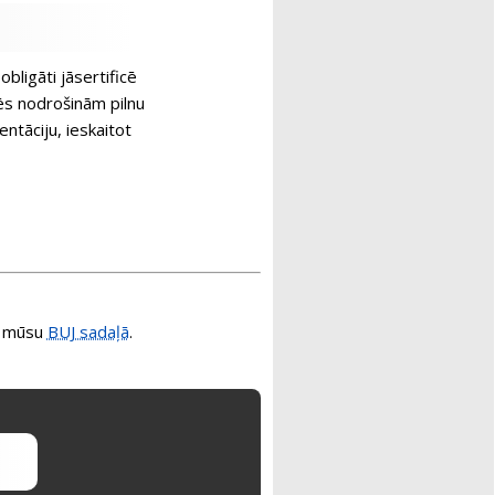
bligāti jāsertificē
ēs nodrošinām pilnu
tāciju, ieskaitot
et mūsu
BUJ sadaļā
.