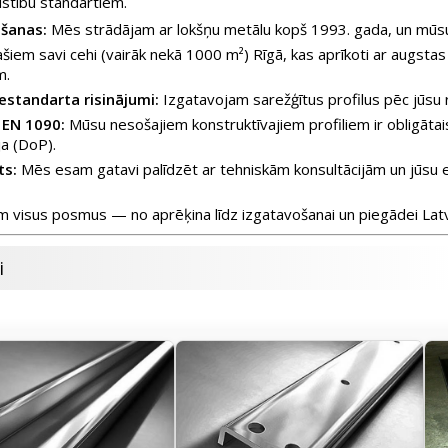
ilstību standartiem.
āšanas:
Mēs strādājam ar lokšņu metālu kopš 1993. gada, un mūsu k
šiem savi cehi (vairāk nekā 1000 m²) Rīgā, kas aprīkoti ar augstas
m.
estandarta risinājumi:
Izgatavojam sarežģītus profilus pēc jūsu
c EN 1090:
Mūsu nesošajiem konstruktīvajiem profiliem ir obligāta
ja (DoP).
ts:
Mēs esam gatavi palīdzēt ar tehniskām konsultācijām un jūsu
 visus posmus — no aprēķina līdz izgatavošanai un piegādei Latvij
i