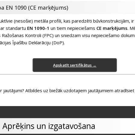
ība EN 1090 (CE marķējums)
ktīvie (nesošie) metāla profili, kas paredzēti būvkonstrukcijām, ir o
 ar standartu
EN 1090-1
un tiem nepieciešams
CE marķējums
. M
 Ražošanas Kontroli (FPC) un sniedzam visu nepieciešamo dokumen
ācijas Īpašību Deklarāciju (DoP).
Apskatīt sertifikātus →
ir jautājumi? Atbildes uz biežāk uzdotajiem jautājumiem atradīsi
Aprēķins un izgatavošana