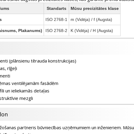
elums
Standarts
Mūsu precizitātes klase
s
ISO 2768-1
m (Vidēja) / f (Augsta)
Taisnums, Plakanums)
ISO 2768-2
K (Vidēja) / H (Augsta)
nti (plānsienu tērauda konstrukcijas)
as, rīģeļi
menti
tēmas ventilējamām fasādēm
fili un ieliekamās detaļas
truktīvie mezgli
ilon
ošanas partneris būvniecības uzņēmumiem un inženieriem. Mūsu p