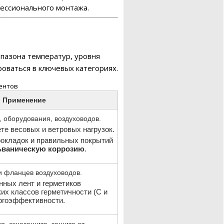
фессионального монтажа.
апазона температур, уровня
оваться в ключевых категориях.
ентов
и Применение
 оборудования, воздуховодов.
те весовых и ветровых нагрузок.
окладок и правильных покрытий
ьваническую коррозию
.
и фланцев воздуховодов.
нных лент и герметиков
их классов герметичности (C и
ергоэффективности.
я, огнезащита, защита от