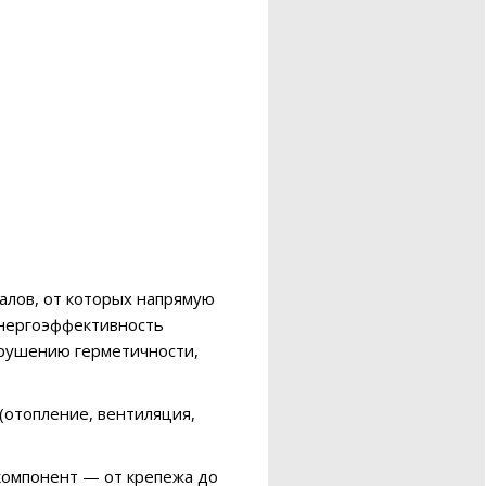
алов, от которых напрямую
энергоэффективность
арушению герметичности,
(отопление, вентиляция,
компонент — от крепежа до