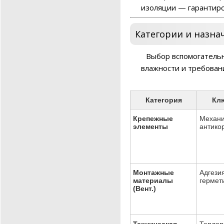
изоляции — гарантиро
Категории и назна
Выбор вспомогательн
влажности и требован
Категория
Кл
Крепежные
Механи
элементы
антико
Монтажные
Адгезия
материалы
гермети
(Вент.)
Техническая
Теплоп