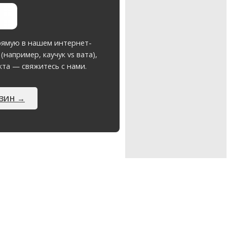
рямую в нашем интернет-
например, каучук vs вата),
та — свяжитесь с нами.
АЗИН →
н - shop.akvilon.eu |