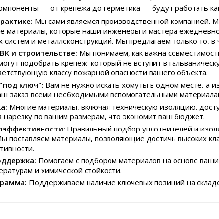
компоненты — от крепежа до герметика — будут работать ка
рактике:
Мы сами являемся производственной компанией. М
е материалы, которые наши инженеры и мастера ежедневно
 систем и металлоконструкций. Мы предлагаем только то, в 
ВК и строительстве:
Мы понимаем, как важна совместимост
могут подобрать крепеж, который не вступит в гальваническ
ветствующую классу пожарной опасности вашего объекта.
"под ключ":
Вам не нужно искать хомуты в одном месте, а и
аш заказ всеми необходимыми вспомогательными материалам
а:
Многие материалы, включая техническую изоляцию, досту
 в нарезку по вашим размерам, что экономит ваш бюджет.
гоэффективности:
Правильный подбор уплотнителей и изол
Мы поставляем материалы, позволяющие достичь высоких клас
тивности.
оддержка:
Помогаем с подбором материалов на основе ваши
ературам и химической стойкости.
грамма:
Поддерживаем наличие ключевых позиций на складе