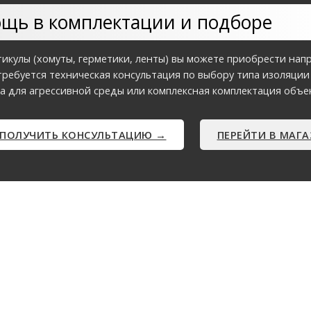
щь в комплектации и подборе
икулы (хомуты, герметики, ленты) вы можете приобрести нап
требуется техническая консультация по выбору типа изоляции (
а для агрессивной среды или комплексная комплектация объек
ПОЛУЧИТЬ КОНСУЛЬТАЦИЮ →
ПЕРЕЙТИ В МАГ
© 2012-2025 SIA "AKVILON"
n.lv | тел.: 26336845, 20125412 | www.akvilon.eu | www.dumvadi.lv | э-магази