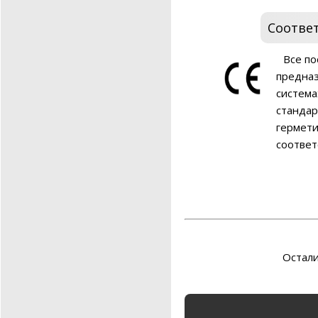
Соотве
Все п
предназ
система
стандар
гермети
соответ
Остали