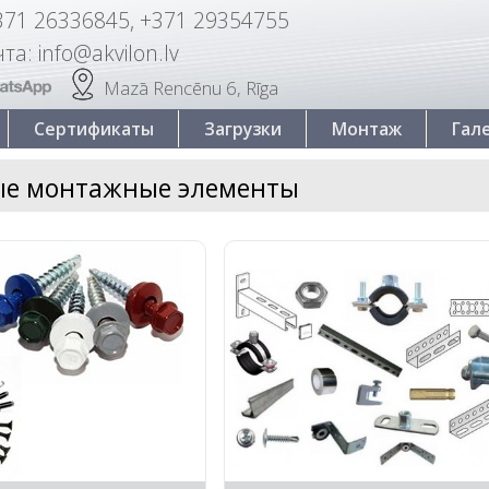
371 26336845, +371 29354755
та: info@akvilon.lv
Mazā Rencēnu 6, Rīga
Сертификаты
Загрузки
Монтаж
Гал
е монтажные элементы