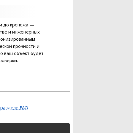
и до крепежа —
стве и инженерных
рмонизированным
еской прочности и
то ваш объект будет
роверки.
м
разделе FAQ
.