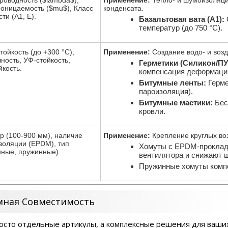
оницаемость ($mu$), Класс
конденсата.
ти (A1, E).
Базальтовая вата (A1):
температур (до 750 °С).
ойкость (до +300 °С),
Применение:
Создание водо- и воз
ность, УФ-стойкость,
Герметики (Силикон/ПУ
йкость.
компенсация деформаци
Битумные ленты:
Герме
пароизоляция).
Битумные мастики:
Бес
кровли.
р (100-900 мм), наличие
Применение:
Крепление круглых воз
золяции (EPDM), тип
Хомуты с EPDM-прокладк
нные, пружинные).
вентилятора и снижают 
Пружинные хомуты комп
мная Совместимость
осто отдельные артикулы, а комплексные решения для ваши