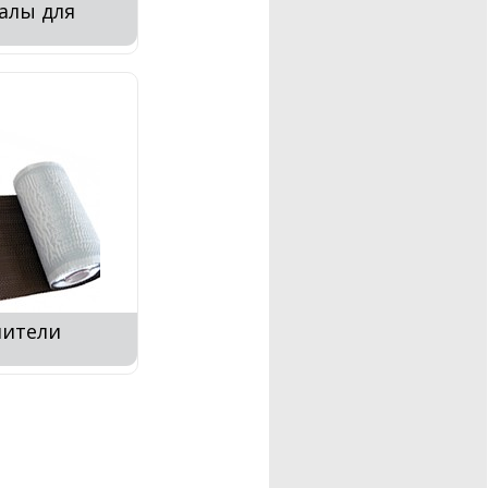
алы для
нители