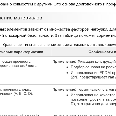
ванно совместим с другими. Это основа долговечного и про
чение материалов
ых элементов зависит от множества факторов: нагрузки, ди
ий к пожарной безопасности. Эта таблица поможет сориентир
Сравнение: типы и назначение вспомогательных монтажных элем
ючевые характеристики
Особенности 
ческая прочность,
Применение:
Фиксация конструкций,
ррозионная стойкость.
Подбор основан на расче
Использование EPDM-пр
(ZN) предотвращает
гал
, прочность, класс
Применение:
Герметизация стыков 
чности (A, B, C, D).
Использование качестве
позволяет достичь высок
D), что критично для эн
роводность ($lambda$),
Применение:
Тепло- и шумоизоляци