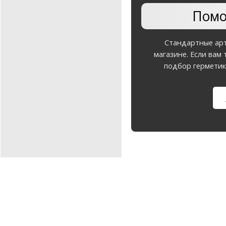
Помо
Стандартные арт
магазине. Если вам 
подбор герметик
э-почта: info@akvilo