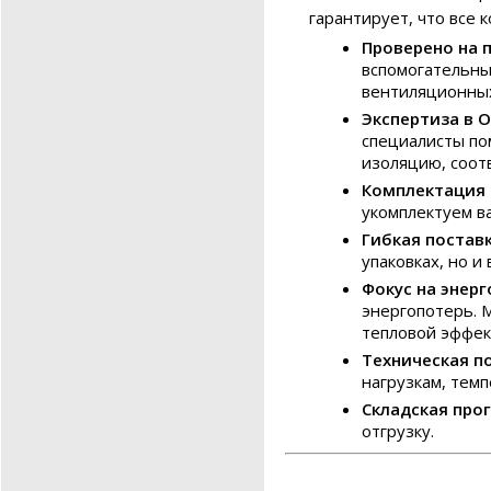
гарантирует, что все 
Проверено на п
вспомогательны
вентиляционных
Экспертиза в О
специалисты по
изоляцию, соот
Комплектация 
укомплектуем в
Гибкая поставк
упаковках, но и
Фокус на энер
энергопотерь. 
тепловой эффек
Техническая п
нагрузкам, темп
Складская про
отгрузку.