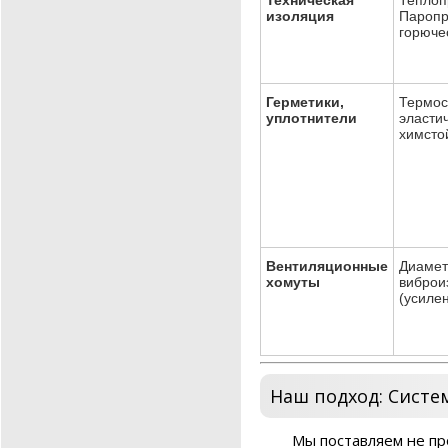
изоляция
Паропр
горючес
Герметики,
Термост
уплотнители
эластич
химсто
Вентиляционные
Диамет
хомуты
виброи
(усиле
Наш подход: Систе
Мы поставляем не пр