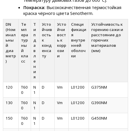
температуру дымовых газов до 600°C).
Покраска:
Высококачественная термостойкая
краска чёрного цвета Senotherm.
DN
Те
Т
Усто
Усто
Специ
Устойчивость к
(Ном
мп
и
йчив
йчи
фикаци
горению сажи и
инал
ера
п
ость
вост
я
расстояние до
ьны
тур
д
к
ь к
внутре
горючих
й
ны
а
конд
корр
нней
материалов
диа
й
в
енса
ози
оболоч
(мм)
метр
кла
л
ту
и
ки
)
сс
е
н
и
я
120
T60
N
D
Vm
L01200
G375NM
0
1
130
T60
N
D
Vm
L01200
G390NM
0
1
150
T60
N
D
Vm
L01200
G450NM
0
1