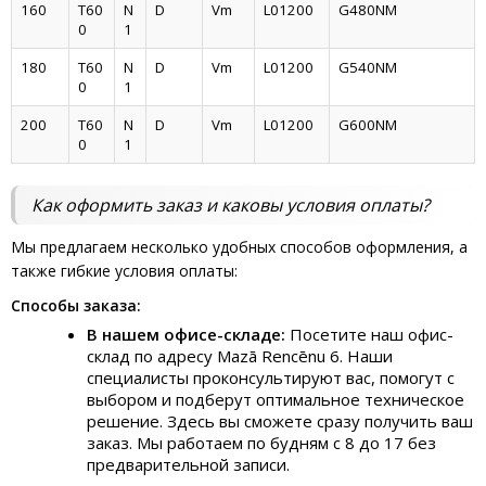
160
T60
N
D
Vm
L01200
G480NM
0
1
180
T60
N
D
Vm
L01200
G540NM
0
1
200
T60
N
D
Vm
L01200
G600NM
0
1
Как оформить заказ и каковы условия оплаты?
Мы предлагаем несколько удобных способов оформления, а
также гибкие условия оплаты:
Способы заказа:
В нашем офисе-складе:
Посетите наш офис-
склад по адресу Mazā Rencēnu 6. Наши
специалисты проконсультируют вас, помогут с
выбором и подберут оптимальное техническое
решение. Здесь вы сможете сразу получить ваш
заказ. Мы работаем по будням с 8 до 17 без
предварительной записи.