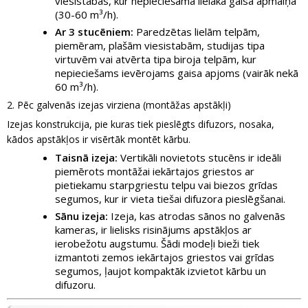
viesistabās, kur nepieciešama lielāka gaisa apmaiņa
(30-60 m³/h).
Ar 3 stucēniem:
Paredzētas lielām telpām,
piemēram, plašām viesistabām, studijas tipa
virtuvēm vai atvērta tipa biroja telpām, kur
nepieciešams ievērojams gaisa apjoms (vairāk nekā
60 m³/h).
2. Pēc galvenās izejas virziena (montāžas apstākļi)
Izejas konstrukcija, pie kuras tiek pieslēgts difuzors, nosaka,
kādos apstākļos ir visērtāk montēt kārbu.
Taisnā izeja:
Vertikāli novietots stucēns ir ideāli
piemērots montāžai iekārtajos griestos ar
pietiekamu starpgriestu telpu vai biezos grīdas
segumos, kur ir vieta tiešai difuzora pieslēgšanai.
Sānu izeja:
Izeja, kas atrodas sānos no galvenās
kameras, ir lielisks risinājums apstākļos ar
ierobežotu augstumu. Šādi modeļi bieži tiek
izmantoti zemos iekārtajos griestos vai grīdas
segumos, ļaujot kompaktāk izvietot kārbu un
difuzoru.