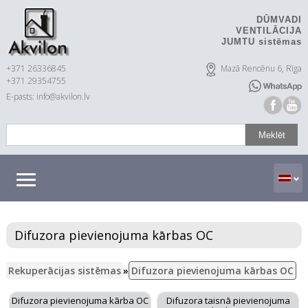
DŪMVADI
VENTILĀCIJA
JUMTU sistēmas
+371 26336845
Mazā Rencēnu 6, Rīga
+371 29354755
E-pasts: info@akvilon.lv
Difuzora pievienojuma kārbas OC
Rekuperācijas sistēmas
»
Difuzora pievienojuma kārbas OC
Difuzora pievienojuma kārba OC
Difuzora taisnā pievienojuma