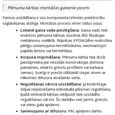
Plēnuma kārbas montāžas galvenie posmi
Pareiza uzstādīšana ir visu komponenta tehnisko priekšrocību
saglabāšanas atslēga. Montāžas process ietver šādus soļus:
Lokanā gaisa vada pieslēgšana:
Gaisa vads tiek
ievietots plēnuma kārbas stucēnā, līdz fiksācijas
mehānisms noklikšķ. Rūpnīcas EPDM blīve nodrošina
pilnīgu savienojuma hermētiskumu, neizmantojot
papildu lentes vai hermētiķus.
Korpusa stiprināšana:
Plēnuma kārba tiek droši
piestiprināta pie nesošās konstrukcijas (betona
pamatnes, iekārto griestu profiliem vai karkasa
sienas). Svarīgi ir precīzi izlīdzināt izejas atveri ar
nākotnes difuzora atrašanās vietu.
Regulēšanas vārsta uzstādīšana:
Ja konkrētajai
telpai nepieciešama individuāla plūsmas regulēšana,
īpašā sēdvietā kārbas iekšpusē tiek uzstādīts
regulēšanas vārsts. Šo darbību veic pirms griestu
vai sienu gala apdares.
Savienojums ar difuzoru:
Pēc apdares darbu