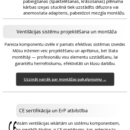
pabeigšanas (špaktelēšanas, krāsošanas) plēnuma
kārbas izejas stucēnā tiek uzstādīts difuzora vai
anemostata adapteris, pabeidzot mezgla montāžu.
Ventilācijas sistēmu projektēšana un montāža
Pareiza komponentu izvēle ir pamats efektīvas sistēmas izveidei.
Mūsu inženieri veic projektēšanu un aprēķinus, bet štata
montētāji — profesionālu visu elementu uzstādīšanu, lai
garantētu hermētiskumu, efektivitāti un klusu darbību.
Uzzināt vairāk par montāžas pakalpojumu →
CE sertifikācija un ErP atbilstība
Visām ventilācijas iekārtām un sistēmu komponentiem,
ko piegādā Akvilon, ir CE marķējums, kas apliecina to