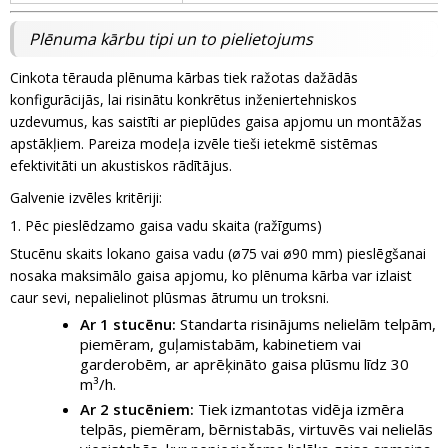
Plēnuma kārbu tipi un to pielietojums
Cinkota tērauda plēnuma kārbas tiek ražotas dažādās
konfigurācijās, lai risinātu konkrētus inženiertehniskos
uzdevumus, kas saistīti ar pieplūdes gaisa apjomu un montāžas
apstākļiem. Pareiza modeļa izvēle tieši ietekmē sistēmas
efektivitāti un akustiskos rādītājus.
Galvenie izvēles kritēriji:
1. Pēc pieslēdzamo gaisa vadu skaita (ražīgums)
Stucēnu skaits lokano gaisa vadu (ø75 vai ø90 mm) pieslēgšanai
nosaka maksimālo gaisa apjomu, ko plēnuma kārba var izlaist
caur sevi, nepalielinot plūsmas ātrumu un troksni.
Ar 1 stucēnu:
Standarta risinājums nelielām telpām,
piemēram, guļamistabām, kabinetiem vai
garderobēm, ar aprēķināto gaisa plūsmu līdz 30
m³/h.
Ar 2 stucēniem:
Tiek izmantotas vidēja izmēra
telpās, piemēram, bērnistabās, virtuvēs vai nelielās