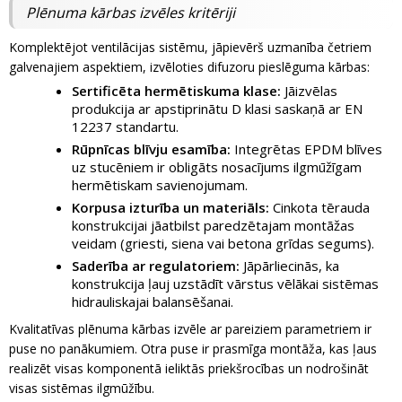
Plēnuma kārbas izvēles kritēriji
Komplektējot ventilācijas sistēmu, jāpievērš uzmanība četriem
galvenajiem aspektiem, izvēloties difuzoru pieslēguma kārbas:
Sertificēta hermētiskuma klase:
Jāizvēlas
produkcija ar apstiprinātu D klasi saskaņā ar EN
12237 standartu.
Rūpnīcas blīvju esamība:
Integrētas EPDM blīves
uz stucēniem ir obligāts nosacījums ilgmūžīgam
hermētiskam savienojumam.
Korpusa izturība un materiāls:
Cinkota tērauda
konstrukcijai jāatbilst paredzētajam montāžas
veidam (griesti, siena vai betona grīdas segums).
Saderība ar regulatoriem:
Jāpārliecinās, ka
konstrukcija ļauj uzstādīt vārstus vēlākai sistēmas
hidrauliskajai balansēšanai.
Kvalitatīvas plēnuma kārbas izvēle ar pareiziem parametriem ir
puse no panākumiem. Otra puse ir prasmīga montāža, kas ļaus
realizēt visas komponentā ieliktās priekšrocības un nodrošināt
visas sistēmas ilgmūžību.