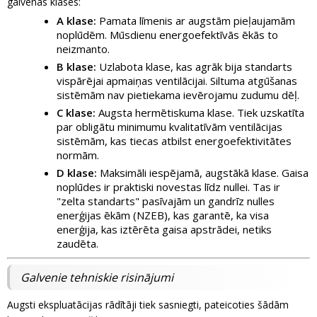
galvenās klases:
A klase:
Pamata līmenis ar augstām pieļaujamām
noplūdēm. Mūsdienu energoefektīvās ēkās to
neizmanto.
B klase:
Uzlabota klase, kas agrāk bija standarts
vispārējai apmaiņas ventilācijai. Siltuma atgūšanas
sistēmām nav pietiekama ievērojamu zudumu dēļ.
C klase:
Augsta hermētiskuma klase. Tiek uzskatīta
par obligātu minimumu kvalitatīvām ventilācijas
sistēmām, kas tiecas atbilst energoefektivitātes
normām.
D klase:
Maksimāli iespējamā, augstākā klase. Gaisa
noplūdes ir praktiski novestas līdz nullei. Tas ir
"zelta standarts" pasīvajām un gandrīz nulles
enerģijas ēkām (NZEB), kas garantē, ka visa
enerģija, kas iztērēta gaisa apstrādei, netiks
zaudēta.
Galvenie tehniskie risinājumi
Augsti ekspluatācijas rādītāji tiek sasniegti, pateicoties šādām