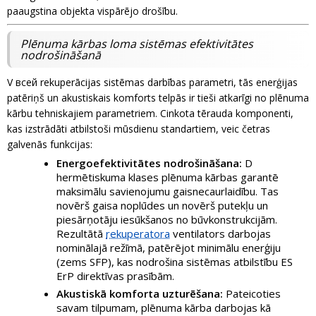
paaugstina objekta vispārējo drošību.
Plēnuma kārbas loma sistēmas efektivitātes
nodrošināšanā
V всей rekuperācijas sistēmas darbības parametri, tās enerģijas
patēriņš un akustiskais komforts telpās ir tieši atkarīgi no plēnuma
kārbu tehniskajiem parametriem. Cinkota tērauda komponenti,
kas izstrādāti atbilstoši mūsdienu standartiem, veic četras
galvenās funkcijas:
Energoefektivitātes nodrošināšana:
D
hermētiskuma klases plēnuma kārbas garantē
maksimālu savienojumu gaisnecaurlaidību. Tas
novērš gaisa noplūdes un novērš putekļu un
piesārņotāju iesūkšanos no būvkonstrukcijām.
Rezultātā
rekuperatora
ventilators darbojas
nominālajā režīmā, patērējot minimālu enerģiju
(zems SFP), kas nodrošina sistēmas atbilstību ES
ErP direktīvas prasībām.
Akustiskā komforta uzturēšana:
Pateicoties
savam tilpumam, plēnuma kārba darbojas kā