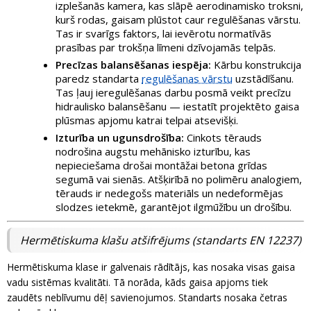
izplešanās kamera, kas slāpē aerodinamisko troksni,
kurš rodas, gaisam plūstot caur regulēšanas vārstu.
Tas ir svarīgs faktors, lai ievērotu normatīvās
prasības par trokšņa līmeni dzīvojamās telpās.
Precīzas balansēšanas iespēja:
Kārbu konstrukcija
paredz standarta
regulēšanas vārstu
uzstādīšanu.
Tas ļauj ieregulēšanas darbu posmā veikt precīzu
hidraulisko balansēšanu — iestatīt projektēto gaisa
plūsmas apjomu katrai telpai atsevišķi.
Izturība un ugunsdrošība:
Cinkots tērauds
nodrošina augstu mehānisko izturību, kas
nepieciešama drošai montāžai betona grīdas
segumā vai sienās. Atšķirībā no polimēru analogiem,
tērauds ir nedegošs materiāls un nedeformējas
slodzes ietekmē, garantējot ilgmūžību un drošību.
Hermētiskuma klašu atšifrējums (standarts EN 12237)
Hermētiskuma klase ir galvenais rādītājs, kas nosaka visas gaisa
vadu sistēmas kvalitāti. Tā norāda, kāds gaisa apjoms tiek
zaudēts neblīvumu dēļ savienojumos. Standarts nosaka četras