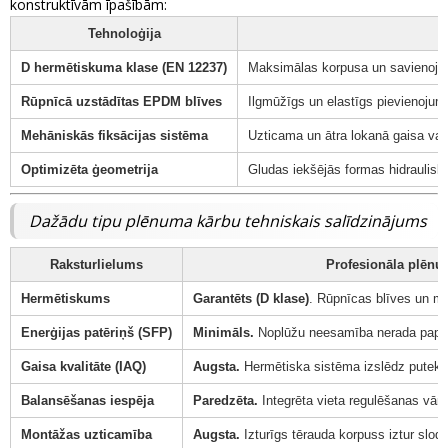
konstruktīvām īpašībām:
Tehnoloģija
D hermētiskuma klase (EN 12237)
Maksimālas korpusa un savienoju
Rūpnīcā uzstādītas EPDM blīves
Ilgmūžīgs un elastīgs pievienojum
Mehāniskās fiksācijas sistēma
Uzticama un ātra lokanā gaisa vad
Optimizēta ģeometrija
Gludas iekšējās formas hidraulisk
Dažādu tipu plēnuma kārbu tehniskais salīdzinājums
Raksturlielums
Profesionāla plēnum
Hermētiskums
Garantēts (D klase)
. Rūpnīcas blīves un m
Enerģijas patēriņš (SFP)
Minimāls.
Noplūžu neesamība nerada papild
Gaisa kvalitāte (IAQ)
Augsta.
Hermētiska sistēma izslēdz putekļ
Balansēšanas iespēja
Paredzēta.
Integrēta vieta regulēšanas vārs
Montāžas uzticamība
Augsta.
Izturīgs tērauda korpuss iztur slodzi