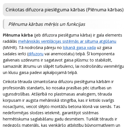
Cinkotas difuzora pieslēguma kārbas (Plēnuma kārbas)
Plēnuma kārbas mērķis un funkcijas
Plēnuma kārba
(jeb difuzora pieslēguma kārba) ir gala elements
radiālās
mehāniskās ventilācijas sistēmās ar siltuma atgūšanu
(MVHR). Tā nodrošina pāreju no
lokanā gaisa vada
uz gaisa
sadales ierīci (
difuzoru
vai anemostatu) telpā. Šī komponenta
galvenais uzdevums ir sagatavot gaisa plūsmu: to stabilizēt,
samazināt ātrumu un slāpēt turbulenci, lai nodrošinātu vienmērīgu
un klusu gaisa padevi apkalpojamā telpā.
Cinkota tērauda izmantošana difuzoru pieslēguma kārbām ir
profesionāls standarts, ko nosaka prasības pēc izturības un
ugunsdrošības. Atšķirībā no plastmasas analogiem, tērauda
korpusam ir augsta mehāniskā stingrība, kas ir kritiski svarīgs
nosacījums, veicot slēpto montāžu betona klonā vai sienās. Tas
nedeformējas slodzes ietekmē, garantējot sistēmas
hermētiskuma saglabāšanu gadu desmitiem. Turklāt tērauds ir
nedegošs materiāls, kas vienkāršo atbilstību būvnormatīviem un