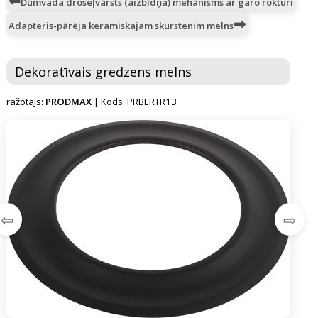
Dūmvada droseļvārsts (aizbīdņa) mehānisms ar garo rokturi
Adapteris-pārēja keramiskajam skurstenim melns
Dekoratīvais gredzens melns
ražotājs:
PRODMAX
| Kods: PRBERTR13
⇦
⇨