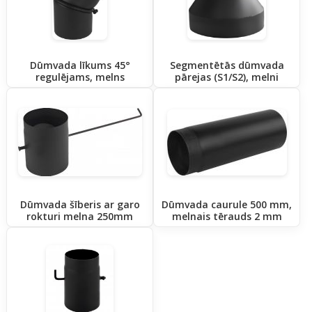
Dūmvada līkums 45°
Segmentētās dūmvada
regulējams, melns
pārejas (S1/S2), melni
Dūmvada šīberis ar garo
Dūmvada caurule 500 mm,
rokturi melna 250mm
melnais tērauds 2 mm