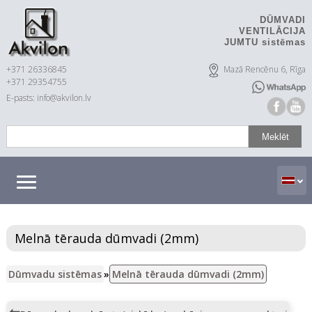
DŪMVADI
VENTILĀCIJA
JUMTU sistēmas
+371 26336845
Mazā Rencēnu 6, Rīga
+371 29354755
E-pasts: info@akvilon.lv
Melnā tērauda dūmvadi (2mm)
Dūmvadu sistēmas
»
Melnā tērauda dūmvadi (2mm)