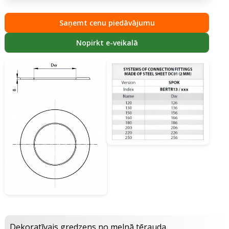
Saņemt cenu piedāvājumu
Nopirkt e-veikalā
Dekoratīvais gredzens no melnā tērauda