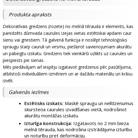
Produkta apraksts
Dekoratīvais gredzens (rozete) no melnā tērauda ir elements, kas
paredzēts dūmvada caurules izejas vietas estētiskai apdarei caur
sienu vai griestiem. Tā galvenā funkcija ir noslēpt tehnoloģisko
spraugu starp cauruli un virsmu, piešķirot savienojumam akurātu
un pabeigtu izskatu. Gredzens tiek vienkārši uzlikts uz caurules un
piespiests pie sienas.
Mēs piedāvājam arī iespēju izgatavot gredzenus pēc pasūtījuma,
atbilstoši individuāliem izmēriem un ar dažādu materiālu un krāsu
izvēli.
Galvenās iezīmes
Estētisks izskats:
Maskē spraugu un nelīdzenumus
skursteņa caurules izvadīšanas vietā, nodrošinot
akurātu montāžas izskatu.
Izturīga konstrukcija:
Izgatavots no 2 mm bieza
melnā tērauda, kas nodrošina izstrādājuma izturību
un noturību pret deformāciju.