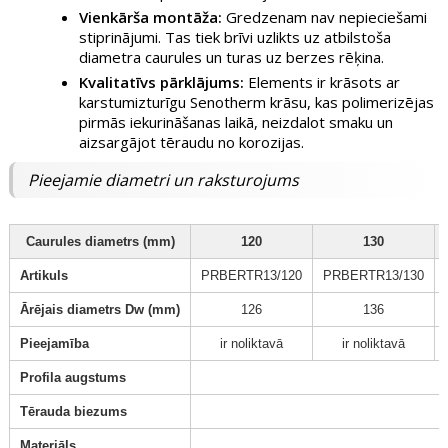
Vienkārša montāža:
Gredzenam nav nepieciešami
stiprinājumi. Tas tiek brīvi uzlikts uz atbilstoša
diametra caurules un turas uz berzes rēķina.
Kvalitatīvs pārklājums:
Elements ir krāsots ar
karstumizturīgu Senotherm krāsu, kas polimerizējas
pirmās iekurināšanas laikā, neizdalot smaku un
aizsargājot tēraudu no korozijas.
Pieejamie diametri un raksturojums
Caurules diametrs (mm)
120
130
Artikuls
PRBERTR13/120
PRBERTR13/130
Ārējais diametrs Dw (mm)
126
136
Pieejamība
ir noliktavā
ir noliktavā
Profila augstums
Tērauda biezums
Materiāls