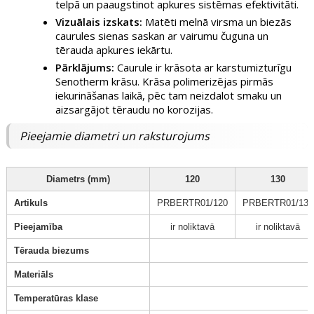
telpā un paaugstinot apkures sistēmas efektivitāti.
Vizuālais izskats:
Matēti melnā virsma un biezās
caurules sienas saskan ar vairumu čuguna un
tērauda apkures iekārtu.
Pārklājums:
Caurule ir krāsota ar karstumizturīgu
Senotherm krāsu. Krāsa polimerizējas pirmās
iekurināšanas laikā, pēc tam neizdalot smaku un
aizsargājot tēraudu no korozijas.
Pieejamie diametri un raksturojums
Diametrs (mm)
120
130
Artikuls
PRBERTR01/120
PRBERTR01/130
Pieejamība
ir noliktavā
ir noliktavā
Tērauda biezums
Materiāls
Temperatūras klase