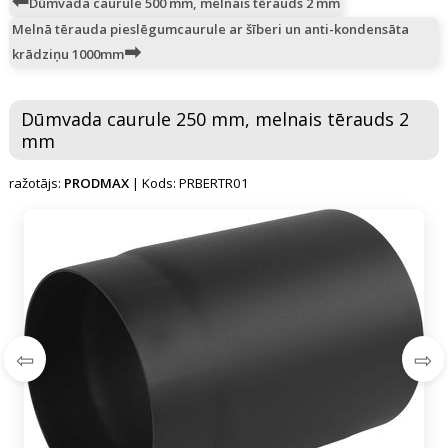
Dūmvada caurule 500 mm, melnais tērauds 2 mm
Melnā tērauda pieslēgumcaurule ar šīberi un anti-kondensāta
krādziņu 1000mm
Dūmvada caurule 250 mm, melnais tērauds 2
mm
ražotājs:
PRODMAX
| Kods: PRBERTR01
⇦
⇨