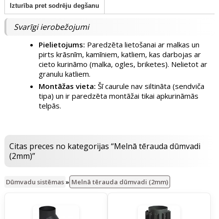
Izturība pret sodrēju degšanu
Svarīgi ierobežojumi
Pielietojums:
Paredzēta lietošanai ar malkas un
pirts krāsnīm, kamīniem, katliem, kas darbojas ar
cieto kurināmo (malka, ogles, briketes). Nelietot ar
granulu katliem.
Montāžas vieta:
Šī caurule nav siltināta (sendviča
tipa) un ir paredzēta montāžai tikai apkurināmās
telpās.
Citas preces no kategorijas “Melnā tērauda dūmvadi
(2mm)”
Dūmvadu sistēmas
»
Melnā tērauda dūmvadi (2mm)