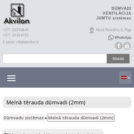
DŪMVADI
VENTILĀCIJA
JUMTU sistēmas
+371 26336845
Mazā Rencēnu 6, Rīga
+371 29354755
E-pasts: info@akvilon.lv
Melnā tērauda dūmvadi (2mm)
Dūmvadu sistēmas
»
Melnā tērauda dūmvadi (2mm)