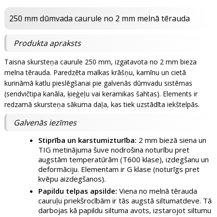
250 mm dūmvada caurule no 2 mm melnā tērauda
Produkta apraksts
Taisna skursteņa caurule 250 mm, izgatavota no 2 mm bieza
melna tērauda. Paredzēta malkas krāšņu, kamīnu un cietā
kurināmā katlu pieslēgšanai pie galvenās dūmvadu sistēmas
(sendvičtipa kanāla, ķieģeļu vai keramikas šahtas). Elements ir
redzamā skursteņa sākuma daļa, kas tiek uzstādīta iekštelpās.
Galvenās iezīmes
Stiprība un karstumizturība:
2 mm biezā siena un
TIG metinājuma šuve nodrošina noturību pret
augstām temperatūrām (T600 klase), izdegšanu un
deformāciju. Elementam ir G klase (noturīgs pret
kvēpu aizdegšanos).
Papildu telpas apsilde:
Viena no melnā tērauda
cauruļu priekšrocībām ir tās augstā siltumatdeve. Tā
darbojas kā papildu siltuma avots, izstarojot siltumu