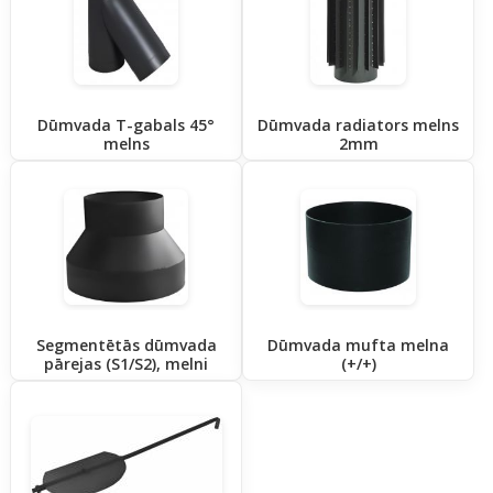
Dūmvada T-gabals 45°
Dūmvada radiators melns
melns
2mm
Segmentētās dūmvada
Dūmvada mufta melna
pārejas (S1/S2), melni
(+/+)