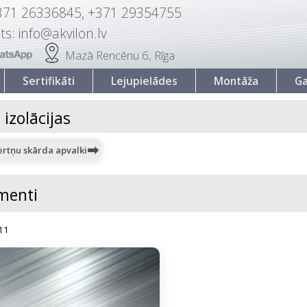
371 26336845, +371 29354755
ts: info@akvilon.lv
Mazā Rencēnu 6, Rīga
Sertifikāti
Lejupielādes
Montāža
Ga
 izolācijas
ertņu skārda apvalki
menti
11