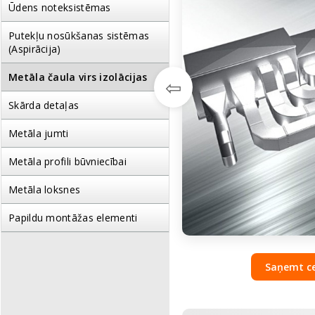
Ūdens noteksistēmas
Putekļu nosūkšanas sistēmas
(Aspirācija)
Metāla čaula virs izolācijas
⇦
Skārda detaļas
Metāla jumti
Metāla profili būvniecībai
Metāla loksnes
Papildu montāžas elementi
Saņemt c