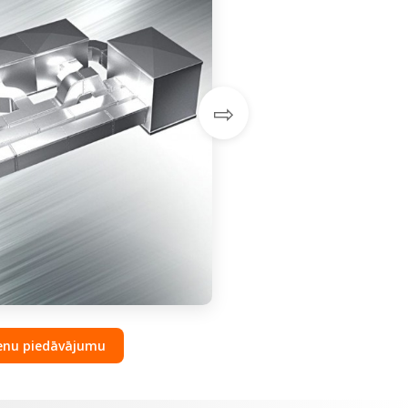
⇨
enu piedāvājumu