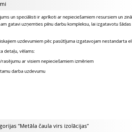
umi
ums un speciālisti ir aprīkoti ar nepieciešamiem resursiem un zin
esam gatavi uzņemties pilnu darbu kompleksu, lai izgatavotu šādas
hniskajiem uzdevumiem pēc pasūtījuma izgatavojam nestandarta e
ta detaļu, vēlams:
i/rasējumu ar visiem nepieciešamiem izmēriem
otamu darba uzdevumu
orijas “Metāla čaula virs izolācijas”