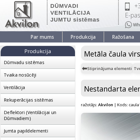
+
DŪMVADI
VENTILĀCIJA
E-pas
JUMTU sistēmas
Par mums
Produkcija
Ražošana
Produkcija
Metāla čaula virs
Dūmvadu sistēmas
Stiprinājuma elementi
Tv
Tvaika nosūcēji
Nestandarta ele
Ventilācija
Rekuperācijas sistēmas
ražotājs:
Akvilon
| Kods: caula
Deflektori (Ventilācijai un
Dūmvadiem)
Jumta papildelementi