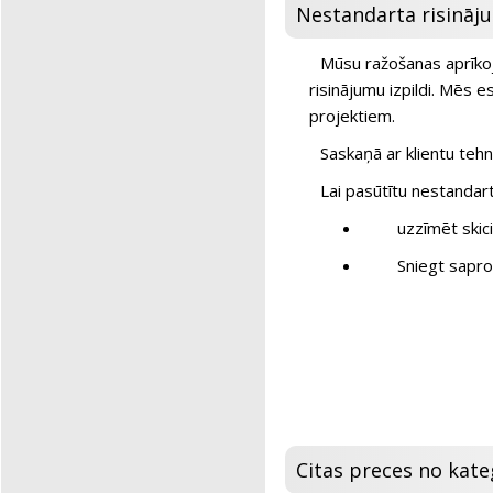
Nestandarta risināj
Mūsu ražošanas aprīkoj
risinājumu izpildi. Mēs 
projektiem.
Saskaņā ar klientu te
Lai pasūtītu nestandar
uzzīmēt skic
Sniegt sapr
Citas preces no kateg