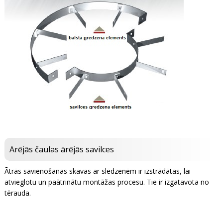
Arējās čaulas ārējās savilces
Ātrās savienošanas skavas ar slēdzenēm ir izstrādātas, lai
atvieglotu un paātrinātu montāžas procesu. Tie ir izgatavota no
tērauda.