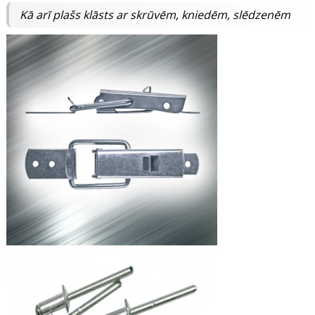
Kā arī plašs klāsts ar skrūvēm, kniedēm, slēdzenēm