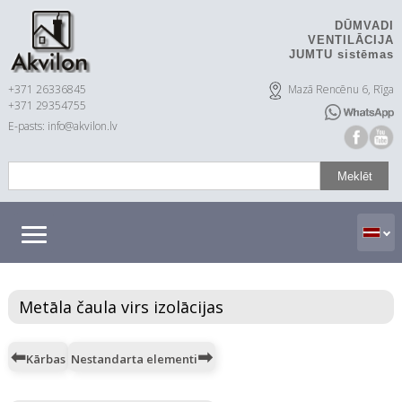
DŪMVADI
VENTILĀCIJA
JUMTU sistēmas
+371 26336845
Mazā Rencēnu 6, Rīga
+371 29354755
E-pasts: info@akvilon.lv
Metāla čaula virs izolācijas
Kārbas
Nestandarta elementi