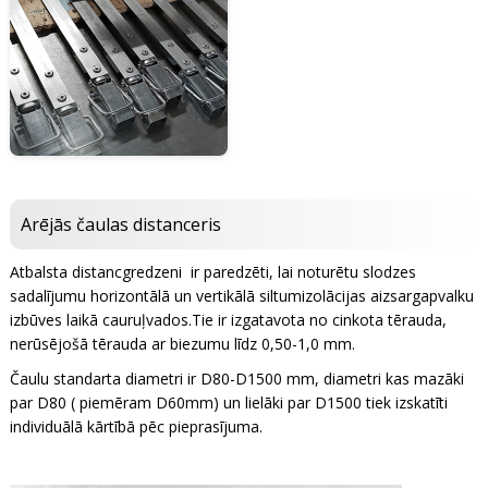
Arējās čaulas distanceris
Atbalsta distancgredzeni ir paredzēti, lai noturētu slodzes
sadalījumu horizontālā un vertikālā siltumizolācijas aizsargapvalku
izbūves laikā cauruļvados.Tie ir izgatavota no cinkota tērauda,
nerūsējošā tērauda ar biezumu līdz 0,50-1,0 mm.
Čaulu standarta diametri ir D80-D1500 mm, diametri kas mazāki
par D80 ( piemēram D60mm) un lielāki par D1500 tiek izskatīti
individuālā kārtībā pēc pieprasījuma.