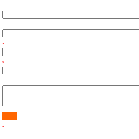
*
*
*