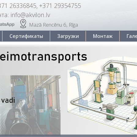
371 26336845, +371 29354755
та: info@akvilon.lv
Mazā Rencēnu 6, Rīga
Сертификаты
Загрузки
Монтаж
Гал