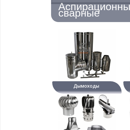
Аспирационные
сварные
Д
ымоходы