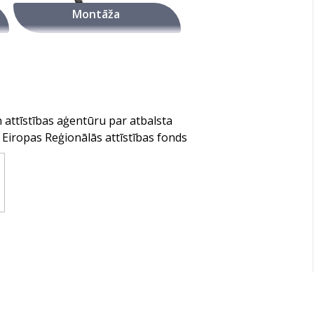
Montāža
n attīstības aģentūru par atbalsta
Eiropas Reģionālās attīstības fonds