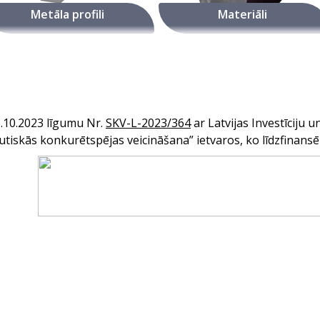
Metāla profili
Materiāli
6.10.2023 līgumu Nr
.
SKV-L-2023/364
ar Latvijas Investīciju u
skās konkurētspējas veicināšana” ietvaros, ko līdzfinansē 