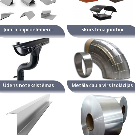
Jumta papildelementi
Skursteņa jumtiņi
Ūdens noteksistēmas
Metāla čaula virs izolācijas