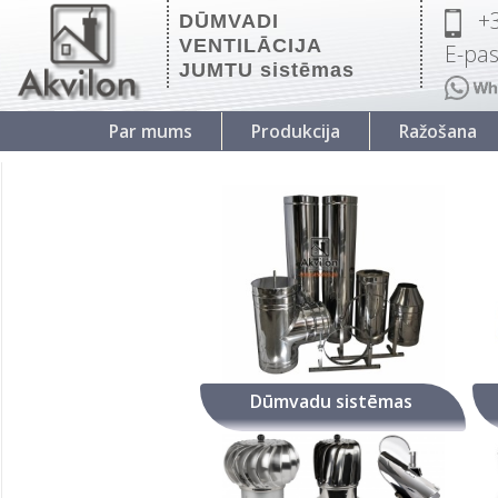
+
DŪMVADI
VENTILĀCIJA
E-pas
JUMTU sistēmas
Par mums
Produkcija
Ražošana
Dūmvadu sistēmas