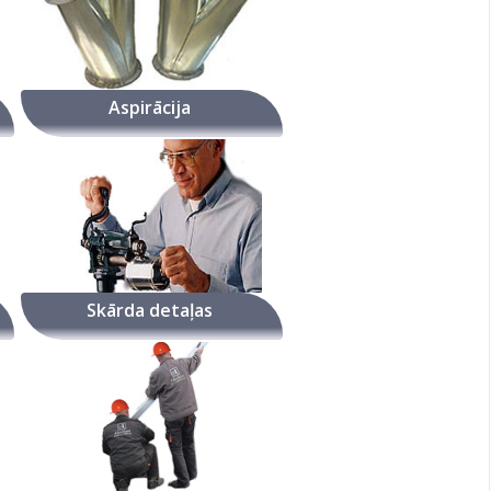
Aspirācija
Skārda detaļas