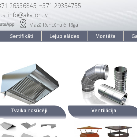
371 26336845, +371 29354755
ts: info@akvilon.lv
Mazā Rencēnu 6, Rīga
Sertifikāti
Lejupielādes
Montāža
Ga
Tvaika nosūcēji
Ventilācija