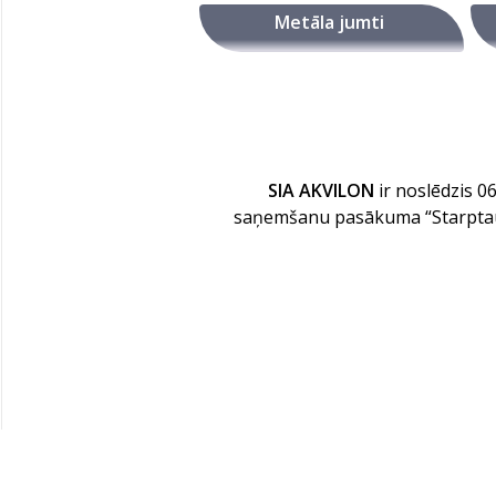
Metāla jumti
SIA AKVILON
ir noslēdzis 0
saņemšanu pasākuma “Starptauti