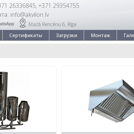
371 26336845, +371 29354755
та: info@akvilon.lv
Mazā Rencēnu 6, Rīga
Сертификаты
Загрузки
Монтаж
Гал