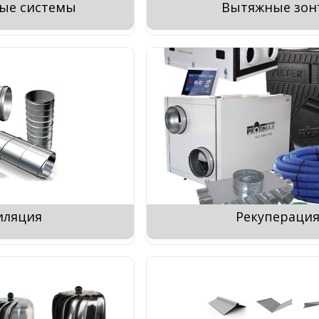
ые системы
Вытяжные зон
иляция
Рекупераци