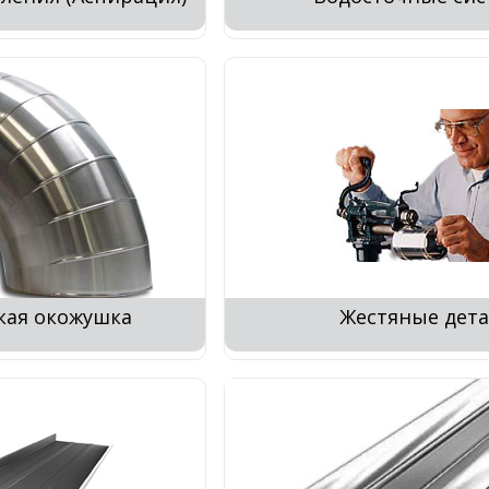
кая окожушка
Жестяные дет