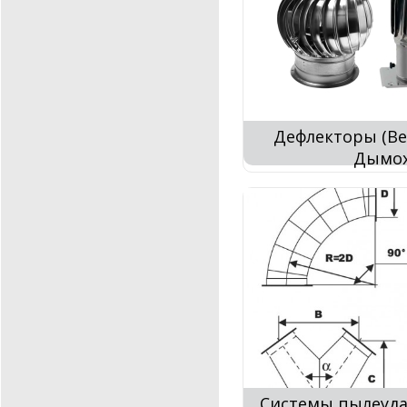
Дефлекторы (В
Дымох
Системы пылеуда