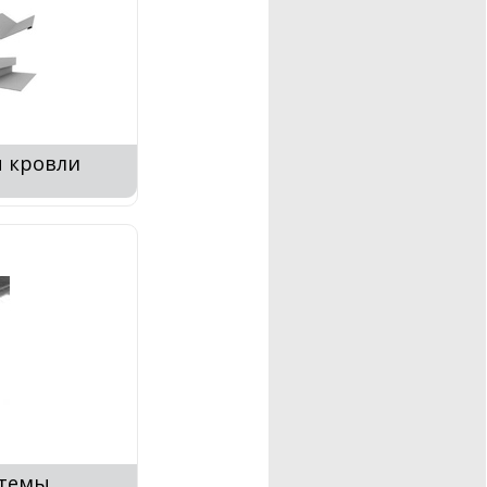
 кровли
стемы