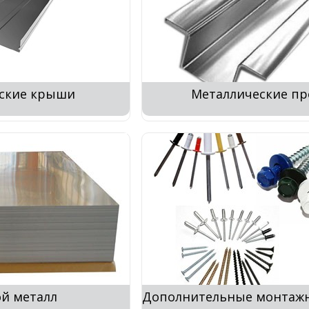
ские крыши
Металлические п
й металл
Дополнительные монтаж