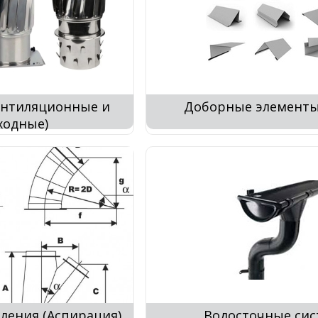
ентиляционные и
Доборные элементы
одные)
ления (Аспирация)
Водосточные си