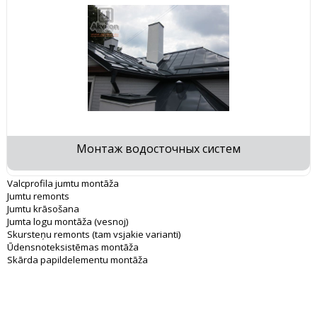
Монтаж водосточных систем
Valcprofila jumtu montāža
Jumtu remonts
Jumtu krāsošana
Jumta logu montāža (vesnoj)
Skursteņu remonts (tam vsjakie varianti)
Ūdensnoteksistēmas montāža
Skārda papildelementu montāža