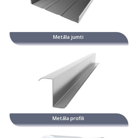
Metāla jumti
Metāla profili