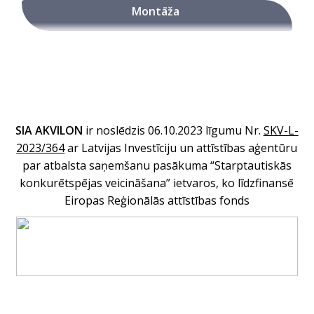
Montāža
SIA AKVILON
ir noslēdzis 06.10.2023 līgumu Nr
.
SKV-L-
2023/364
ar Latvijas Investīciju un attīstības aģentūru
par atbalsta saņemšanu pasākuma “Starptautiskās
konkurētspējas veicināšana” ietvaros, ko līdzfinansē
Eiropas Reģionālās attīstības fonds