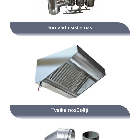
Dūmvadu sistēmas
Tvaika nosūcēji