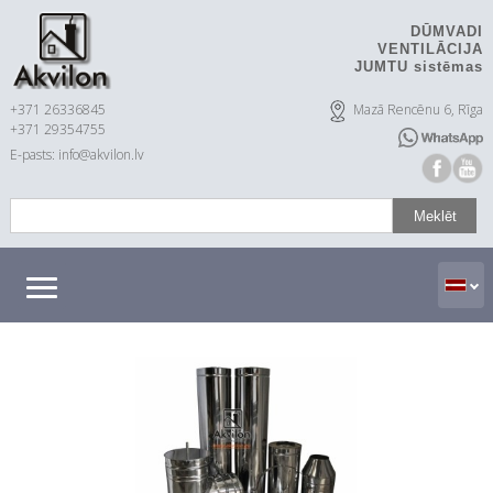
DŪMVADI
VENTILĀCIJA
JUMTU sistēmas
+371 26336845
Mazā Rencēnu 6, Rīga
+371 29354755
E-pasts: info@akvilon.lv