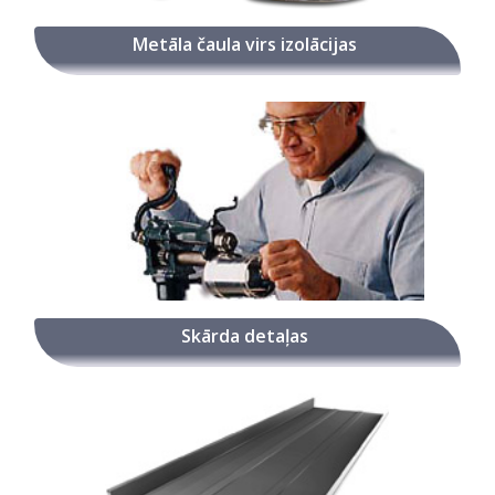
Metāla čaula virs izolācijas
Skārda detaļas