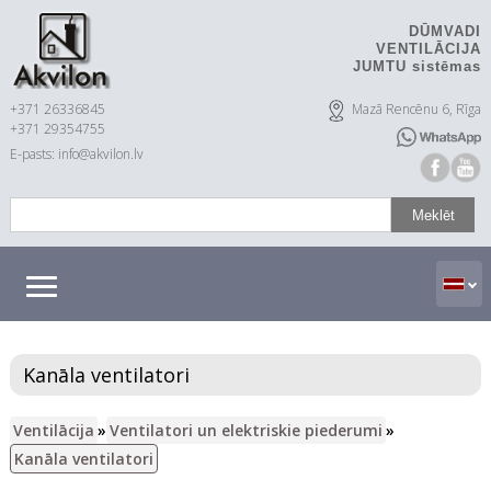
DŪMVADI
VENTILĀCIJA
JUMTU sistēmas
+371 26336845
Mazā Rencēnu 6, Rīga
+371 29354755
E-pasts: info@akvilon.lv
Kanāla ventilatori
Ventilācija
»
Ventilatori un elektriskie piederumi
»
Kanāla ventilatori