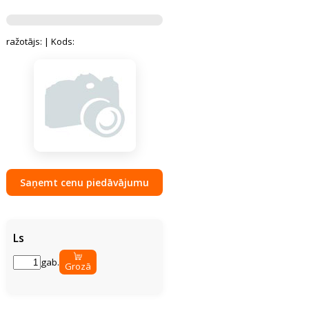
ražotājs:
| Kods:
Saņemt cenu piedāvājumu
Ls
gab.
Grozā