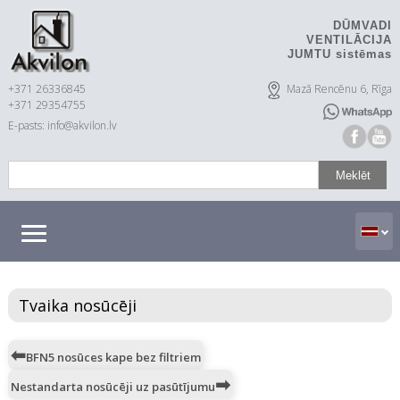
DŪMVADI
VENTILĀCIJA
JUMTU sistēmas
+371 26336845
Mazā Rencēnu 6, Rīga
+371 29354755
E-pasts: info@akvilon.lv
Tvaika nosūcēji
BFN5 nosūces kape bez filtriem
Nestandarta nosūcēji uz pasūtījumu