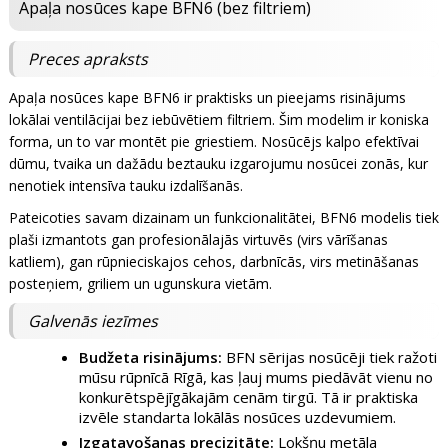
Apaļa nosūces kape BFN6 (bez filtriem)
Preces apraksts
Apaļa nosūces kape BFN6 ir praktisks un pieejams risinājums
lokālai ventilācijai bez iebūvētiem filtriem. Šim modelim ir koniska
forma, un to var montēt pie griestiem. Nosūcējs kalpo efektīvai
dūmu, tvaika un dažādu beztauku izgarojumu nosūcei zonās, kur
nenotiek intensīva tauku izdalīšanās.
Pateicoties savam dizainam un funkcionalitātei, BFN6 modelis tiek
plaši izmantots gan profesionālajās virtuvēs (virs vārīšanas
katliem), gan rūpnieciskajos cehos, darbnīcās, virs metināšanas
posteņiem, griliem un ugunskura vietām.
Galvenās iezīmes
Budžeta risinājums:
BFN sērijas nosūcēji tiek ražoti
mūsu rūpnīcā Rīgā, kas ļauj mums piedāvāt vienu no
konkurētspējīgākajām cenām tirgū. Tā ir praktiska
izvēle standarta lokālās nosūces uzdevumiem.
Izgatavošanas precizitāte:
Lokšņu metāla