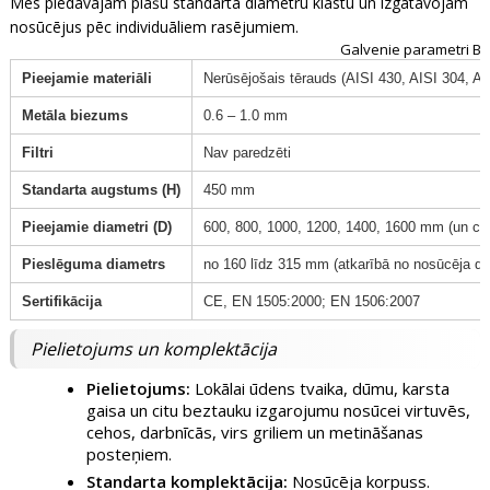
Mēs piedāvājam plašu standarta diametru klāstu un izgatavojam
nosūcējus pēc individuāliem rasējumiem.
Galvenie parametri BFN
Pieejamie materiāli
Nerūsējošais tērauds (AISI 430, AISI 304, AI
Metāla biezums
0.6 – 1.0 mm
Filtri
Nav paredzēti
Standarta augstums (H)
450 mm
Pieejamie diametri (D)
600, 800, 1000, 1200, 1400, 1600 mm (un cit
Pieslēguma diametrs
no 160 līdz 315 mm (atkarībā no nosūcēja di
Sertifikācija
CE, EN 1505:2000; EN 1506:2007
Pielietojums un komplektācija
Pielietojums:
Lokālai ūdens tvaika, dūmu, karsta
gaisa un citu beztauku izgarojumu nosūcei virtuvēs,
cehos, darbnīcās, virs griliem un metināšanas
posteņiem.
Standarta komplektācija:
Nosūcēja korpuss.