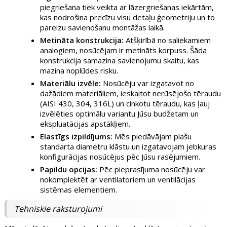
piegriešana tiek veikta ar lāzergriešanas iekārtām,
kas nodrošina precīzu visu detaļu ģeometriju un to
pareizu savienošanu montāžas laikā.
Metināta konstrukcija:
Atšķirībā no saliekamiem
analogiem, nosūcējam ir metināts korpuss. Šāda
konstrukcija samazina savienojumu skaitu, kas
mazina noplūdes risku.
Materiālu izvēle:
Nosūcēju var izgatavot no
dažādiem materiāliem, ieskaitot nerūsējošo tēraudu
(AISI 430, 304, 316L) un cinkotu tēraudu, kas ļauj
izvēlēties optimālu variantu Jūsu budžetam un
ekspluatācijas apstākļiem.
Elastīgs izpildījums:
Mēs piedāvājam plašu
standarta diametru klāstu un izgatavojam jebkuras
konfigurācijas nosūcējus pēc Jūsu rasējumiem.
Papildu opcijas:
Pēc pieprasījuma nosūcēju var
nokomplektēt ar ventilatoriem un ventilācijas
sistēmas elementiem.
Tehniskie raksturojumi