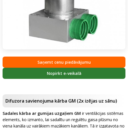
Saņemt cenu piedāvājumu
Nopirkt e-veikalā
Difuzora savienojuma kārba GM (2x izējas uz sānu)
Sadales kārba ar gumijas uzgaļiem GM
ir ventilācijas sistēmas
elements, ko izmanto, lai sadalītu un regulētu gaisa plūsmu no
viena kanāla uz vairākiem mazākiem kanāliem. Tā ir izgatavota no