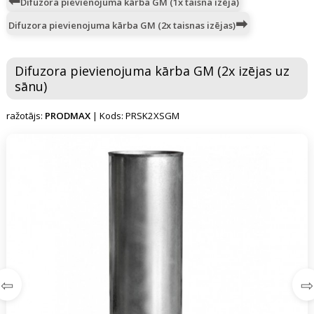
Difuzora pievienojuma kārba GM (1x taisna izēja)
Difuzora pievienojuma kārba GM (2x taisnas izējas)
Difuzora pievienojuma kārba GM (2x izējas uz
sānu)
ražotājs:
PRODMAX
| Kods: PRSK2XSGM
⇦
⇨