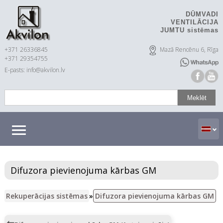
DŪMVADI
VENTILĀCIJA
JUMTU sistēmas
+371 26336845
Mazā Rencēnu 6, Rīga
+371 29354755
E-pasts: info@akvilon.lv
Difuzora pievienojuma kārbas GM
Rekuperācijas sistēmas
»
Difuzora pievienojuma kārbas GM