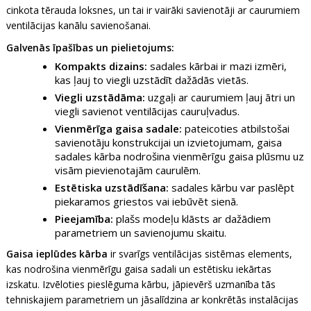
cinkota tērauda loksnes, un tai ir vairāki savienotāji ar caurumiem
ventilācijas kanālu savienošanai.
Galvenās īpašības un pielietojums:
Kompakts dizains:
sadales kārbai ir mazi izmēri,
kas ļauj to viegli uzstādīt dažādās vietās.
Viegli uzstādāma:
uzgaļi ar caurumiem ļauj ātri un
viegli savienot ventilācijas cauruļvadus.
Vienmērīga gaisa sadale:
pateicoties atbilstošai
savienotāju konstrukcijai un izvietojumam, gaisa
sadales kārba nodrošina vienmērīgu gaisa plūsmu uz
visām pievienotajām caurulēm.
Estētiska uzstādīšana:
sadales kārbu var paslēpt
piekaramos griestos vai iebūvēt sienā.
Pieejamība:
plašs modeļu klāsts ar dažādiem
parametriem un savienojumu skaitu.
Gaisa ieplūdes kārba
ir svarīgs ventilācijas sistēmas elements,
kas nodrošina vienmērīgu gaisa sadali un estētisku iekārtas
izskatu. Izvēloties pieslēguma kārbu, jāpievērš uzmanība tās
tehniskajiem parametriem un jāsalīdzina ar konkrētās instalācijas