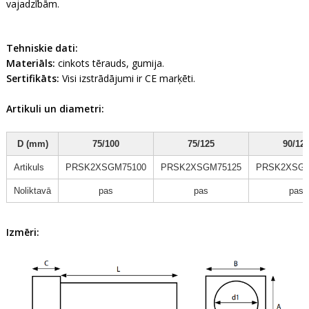
vajadzībām.
Tehniskie dati:
Materiāls:
cinkots tērauds, gumija.
Sertifikāts
:
Visi izstrādājumi ir CE marķēti.
Artikuli un diametri:
D (mm)
75/100
75/125
90/12
Artikuls
PRSK2XSGM75100
PRSK2XSGM75125
PRSK2XSGM
Noliktavā
pas
pas
pas
Izmēri: