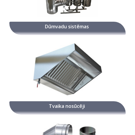
Dūmvadu sistēmas
Tvaika nosūcēji