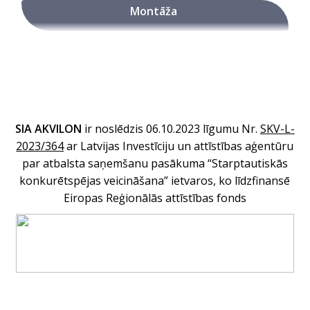
Montāža
SIA AKVILON
ir noslēdzis 06.10.2023 līgumu Nr
.
SKV-L-
2023/364
ar Latvijas Investīciju un attīstības aģentūru
par atbalsta saņemšanu pasākuma “Starptautiskās
konkurētspējas veicināšana” ietvaros, ko līdzfinansē
Eiropas Reģionālās attīstības fonds