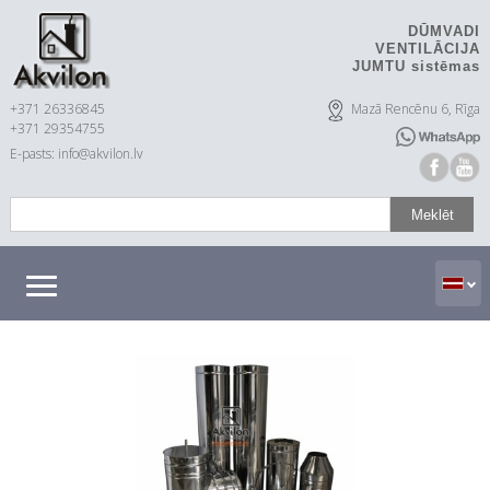
DŪMVADI
VENTILĀCIJA
JUMTU sistēmas
+371 26336845
Mazā Rencēnu 6, Rīga
+371 29354755
E-pasts: info@akvilon.lv