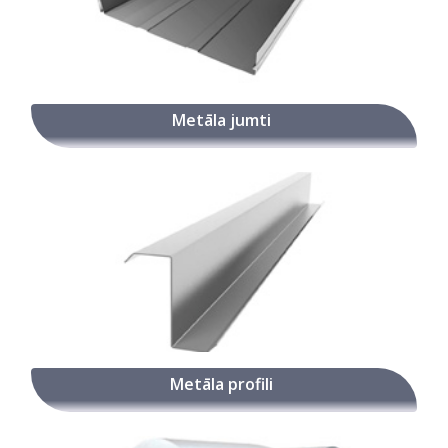
Metāla jumti
Metāla profili