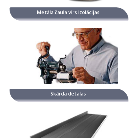
Metāla čaula virs izolācijas
Skārda detaļas