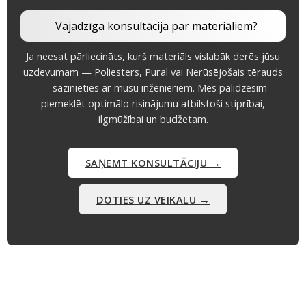
Vajadzīga konsultācija par materiāliem?
Ja neesat pārliecināts, kurš materiāls vislabāk derēs jūsu
uzdevumam — Poliesters, Pural vai Nerūsējošais tērauds
— sazinieties ar mūsu inženieriem. Mēs palīdzēsim
piemeklēt optimālo risinājumu atbilstoši stiprībai,
ilgmūžībai un budžetam.
SAŅEMT KONSULTĀCIJU →
DOTIES UZ VEIKALU →