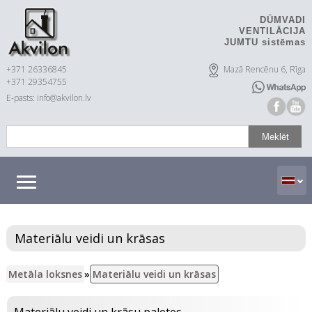
DŪMVADI
VENTILĀCIJA
JUMTU sistēmas
+371 26336845
Mazā Rencēnu 6, Rīga
+371 29354755
E-pasts: info@akvilon.lv
Materiālu veidi un krāsas
Metāla loksnes
»
Materiālu veidi un krāsas