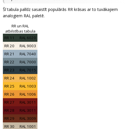
Šī tabula palīdz sasaistīt populārās RR krāsas ar to tuvākajiem
analogiem RAL paletē.
RR un RAL
atbilstības tabula
RR 11
RAL 6020
RR 20
RAL 9003
RR 21
RAL 7040
RR 22
RAL 7000
RR 23
RAL 7015
RR 24
RAL 1002
RR 25
RAL 1003
RR 26
RAL 1006
RR 27
RAL 3011
RR 28
RAL 3011
RR 29
RAL 3009
RR 30
RAL 1001