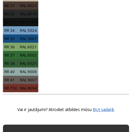
RR 31
RAL 8025
RR 32
RAL 8019
RR 33
RAL 9004
RR 34
RAL 5024
RR 35
RAL 5001
RR 36
RAL 6021
RR 37
RAL 6002
RR 38
RAL 6025
RR 40
RAL 9006
RR 41
RAL 9007
RR 750
RAL 8004
Vai ir jautājumi? Atrodiet atbildes mūsu
BUJ sadaļā
.