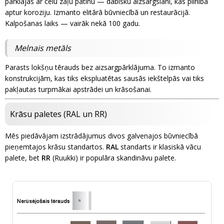
pārklājas ar cēlu zaļu patinu — dabisku aizsargslāni, kas pilnībā
aptur koroziju. Izmanto elitārā būvniecībā un restaurācijā.
Kalpošanas laiks — vairāk nekā 100 gadu.
Melnais metāls
Parasts lokšņu tērauds bez aizsargpārklājuma. To izmanto
konstrukcijām, kas tiks ekspluatētas sausās iekštelpās vai tiks
pakļautas turpmākai apstrādei un krāsošanai.
Krāsu paletes (RAL un RR)
Mēs piedāvājam izstrādājumus divos galvenajos būvniecībā
pieņemtajos krāsu standartos.
RAL
standarts ir klasiskā vācu
palete, bet
RR
(Ruukki) ir populāra skandināvu palete.