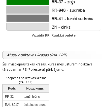
Vizuālā RR (Ruukki) palete
Mūsu noliktavas krāsas (RAL / RR)
Šīs ir vispieprasītākās krāsas, kuras mēs uzturam noliktavā
tēraudam ar PE (Poliestera) pārklājumu.
Pieejamās noliktavas krāsas
(RAL / RR)
Kods
Nosaukums
RR-32
tumši brūns
RAL-8017
šokolādes brūns