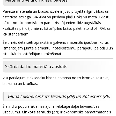
Materiālu veidi un krāsu paletes
Pareiza materiāla un krāsas izvēle ir jūsu projekta ilgmūžības un
estētikas atslēga. SIA Akvilon piedāvā plašu lokšņu metālu klāstu,
sākot no ekonomiskiem pamatrisinājumiem līdz augstākās
kvalitātes pārklājumiem, kā arī pilnu krāsu paleti atbilstoši RAL un
RR standartiem.
Šeit mēs detalizēti aprakstām galveno materiālu īpašības, kurus
izmantojam jumta elementu, noteksistēmu, parapetu, palodžu un
citu skārda izstrādājumu ražošanai.
Skārda darbu materiālu apskats
Visi pārklājumi tiek iedalīti klasēs atkarībā no to ķīmiskā sastāva,
biezuma un izturības.
Gludā loksne: Cinkots tērauds (ZN) un Poliesters (PE)
Šie ir divi populārākie risinājumi lielākajai daļai būvniecības
uzdevumu.
Cinkots tērauds (ZN)
ir ekonomisks pamatmateriāls