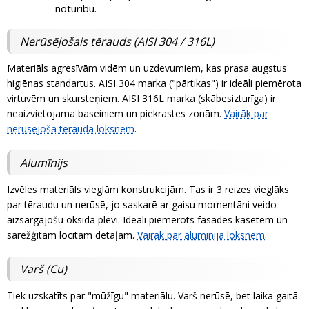
noturību.
Nerūsējošais tērauds (AISI 304 / 316L)
Materiāls agresīvām vidēm un uzdevumiem, kas prasa augstus
higiēnas standartus. AISI 304 marka ("pārtikas") ir ideāli piemērota
virtuvēm un skursteņiem. AISI 316L marka (skābesizturīga) ir
neaizvietojama baseiniem un piekrastes zonām.
Vairāk par
nerūsējošā tērauda loksnēm
.
Alumīnijs
Izvēles materiāls vieglām konstrukcijām. Tas ir 3 reizes vieglāks
par tēraudu un nerūsē, jo saskarē ar gaisu momentāni veido
aizsargājošu oksīda plēvi. Ideāli piemērots fasādes kasetēm un
sarežģītām locītām detaļām.
Vairāk par alumīnija loksnēm
.
Varš (Cu)
Tiek uzskatīts par "mūžīgu" materiālu. Varš nerūsē, bet laika gaitā