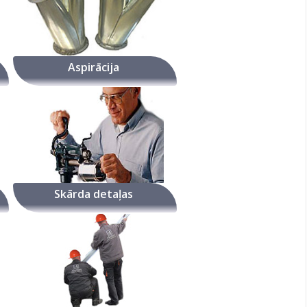
Aspirācija
Skārda detaļas