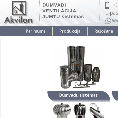
+
DŪMVADI
VENTILĀCIJA
E-pas
JUMTU sistēmas
Par mums
Produkcija
Ražošana
Dūmvadu sistēmas