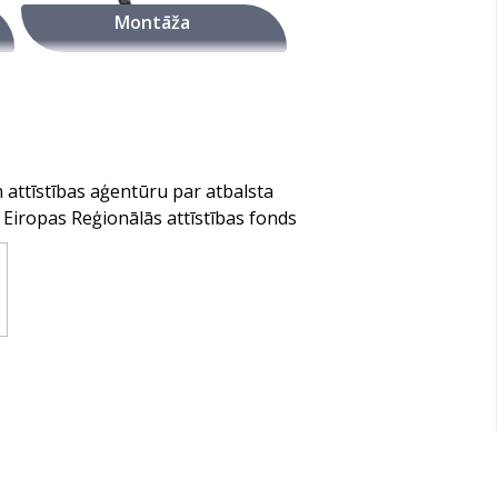
Montāža
n attīstības aģentūru par atbalsta
Eiropas Reģionālās attīstības fonds