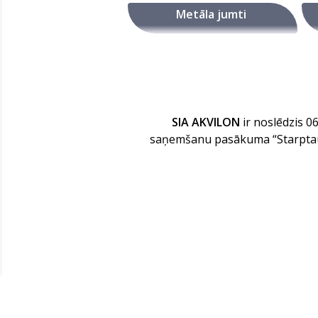
Metāla jumti
SIA AKVILON
ir noslēdzis 0
saņemšanu pasākuma “Starptauti