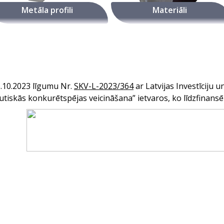
Metāla profili
Materiāli
6.10.2023 līgumu Nr
.
SKV-L-2023/364
ar Latvijas Investīciju u
skās konkurētspējas veicināšana” ietvaros, ko līdzfinansē 