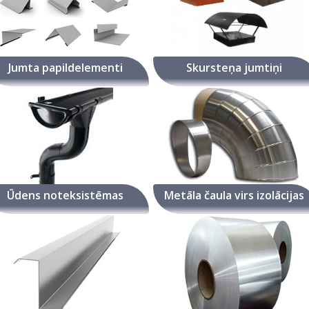
Jumta papildelementi
Skursteņa jumtiņi
Ūdens noteksistēmas
Metāla čaula virs izolācijas