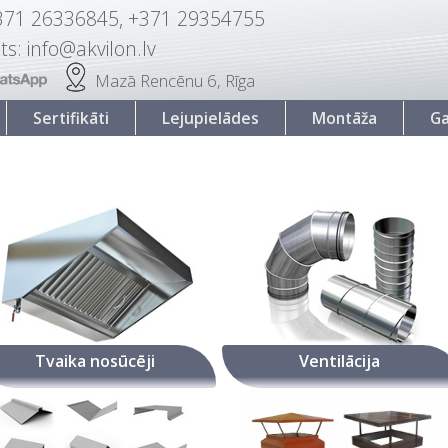
371 26336845, +371 29354755
ts: info@akvilon.lv
Mazā Rencēnu 6, Rīga
Sertifikāti
Lejupielādes
Montāža
Ga
Tvaika nosūcēji
Ventilācija