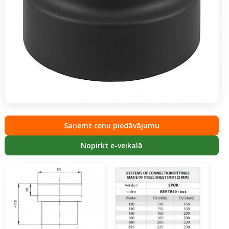
Saņemt cenu piedāvājumu
Nopirkt e-veikalā