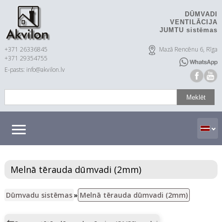
DŪMVADI
VENTILĀCIJA
JUMTU sistēmas
+371 26336845
Mazā Rencēnu 6, Rīga
+371 29354755
E-pasts: info@akvilon.lv
Melnā tērauda dūmvadi (2mm)
Dūmvadu sistēmas
»
Melnā tērauda dūmvadi (2mm)