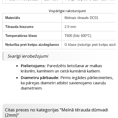
Vispārīgie raksturojumi
Materiāls
Melnais tērauds DC01
Tērauda biezums
2.0 mm
Temperatūras klase
T600 (līdz 600°C)
Noturība pret kvēpu aizdegšanos
G klase (noturīgs pret kvēpu aizd
Svarīgi ierobežojumi
Pielietojums:
Paredzēts lietošanai ar malkas
krāsnīm, kamīniem un cietā kurināmā katliem.
Diametru pārbaude:
Pirms iegādes pārliecinieties,
ka pārejas diametri atbilst savienojamo cauruļu
diametriem.
Citas preces no kategorijas “Melnā tērauda dūmvadi
(2mm)”