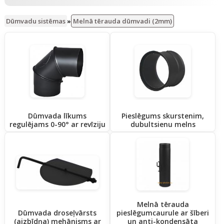
Dūmvadu sistēmas
»
Melnā tērauda dūmvadi (2mm)
Dūmvada līkums
Pieslēgums skurstenim,
regulējams 0-90° ar revīziju
dubultsienu melns
Melnā tērauda
Dūmvada droseļvārsts
pieslēgumcaurule ar šīberi
(aizbīdņa) mehānisms ar
un anti-kondensāta