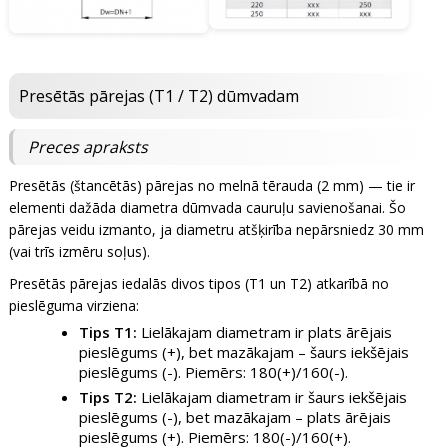
Presētās pārejas (T1 / T2) dūmvadam
Preces apraksts
Presētās (štancētās) pārejas no melnā tērauda (2 mm) — tie ir
elementi dažāda diametra dūmvada cauruļu savienošanai. Šo
pārejas veidu izmanto, ja diametru atšķirība nepārsniedz 30 mm
(vai trīs izmēru soļus).
Presētās pārejas iedalās divos tipos (T1 un T2) atkarībā no
pieslēguma virziena:
Tips T1:
Lielākajam diametram ir plats ārējais
pieslēgums (+), bet mazākajam – šaurs iekšējais
pieslēgums (-). Piemērs: 180(+)/160(-).
Tips T2:
Lielākajam diametram ir šaurs iekšējais
pieslēgums (-), bet mazākajam – plats ārējais
pieslēgums (+). Piemērs: 180(-)/160(+).