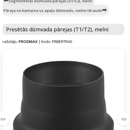
Segmentētās dūmvada pārejas (S1/S2), melni
Pāreja no kantaina uz apaļu dūmvadu, melns tērauds
Presētās dūmvada pārejas (T1/T2), melni
ražotājs:
PRODMAX
| Kods: PRBERTR40
⇦
⇨