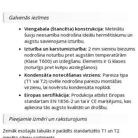
Galvenās iezīmes
Viengabala (štancēta) konstrukcija:
Metinātu
šuvju neesamība nodrošina ideālu hermētiskumu un
augstu savienojuma izturību.
Izturība un karstumizturība:
2 mm sieniņu biezums
nodrošina noturību pret augstām temperatūrām
(Klase T600) un izdegšanu. Elements ir G klases
(noturīgs pret kvēpu aizdegšanos).
Kondensāta notecēšanas virziens:
Pareiza tipa
(T1 vai T2) izvēle nodrošina pareizu montāžas
virzienu, lai novērstu kondensāta noplūdi.
Eiropas sertifikācija:
Produkcija atbilst Eiropas
standartam EN 1856-2 un tai ir CE marķējums, kas
apliecina tās augsto kvalitāti un drošību.
Pieejamie izmēri un raksturojums
Zemāk esošajās tabulās ir parādīts standartizēto T1 un T2
presēto pāreju sortiments.