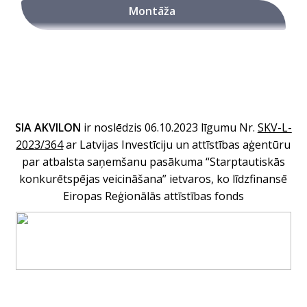
Montāža
SIA AKVILON
ir noslēdzis 06.10.2023 līgumu Nr
.
SKV-L-
2023/364
ar Latvijas Investīciju un attīstības aģentūru
par atbalsta saņemšanu pasākuma “Starptautiskās
konkurētspējas veicināšana” ietvaros, ko līdzfinansē
Eiropas Reģionālās attīstības fonds