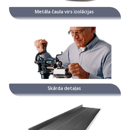
Metāla čaula virs izolācijas
Skārda detaļas