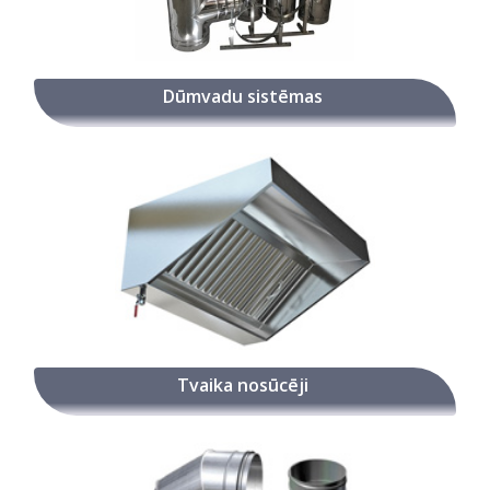
Dūmvadu sistēmas
Tvaika nosūcēji