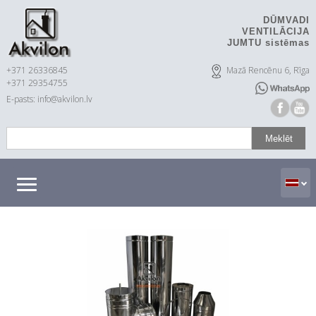
DŪMVADI
VENTILĀCIJA
JUMTU sistēmas
+371 26336845
Mazā Rencēnu 6, Rīga
+371 29354755
E-pasts: info@akvilon.lv