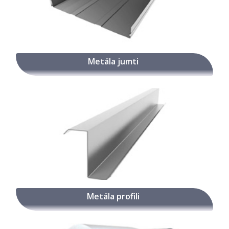
Metāla jumti
Metāla profili