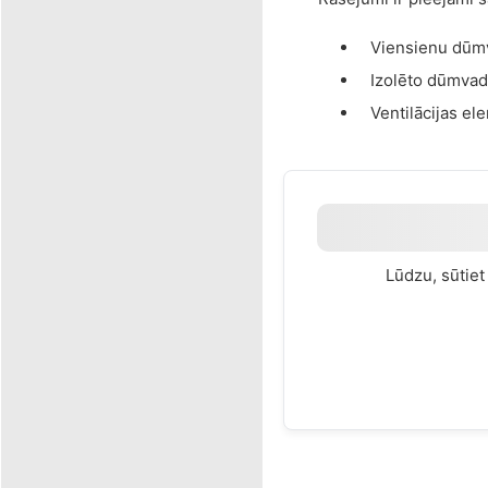
Viensienu dūm
Izolēto dūmva
Ventilācijas el
Lūdzu, sūtie