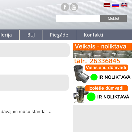
lerija
BUJ
Piegāde
Kontakti
piedāvājam mūsu standarta