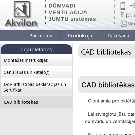
+
DŪMVADI
VENTILĀCIJA
E-pas
JUMTU sistēmas
Par mums
Produkcija
Ražošana
Lejupielādes
CAD bibliotēkas
Montāžas instrukcijas
Cenu lapas un katalogi
CAD bibliotēkas 
DoP atbilstības deklarācijas un
Sertifikāti
Cienījamie projektētāji
CAD bibliotēkas
Lai atvieglotu jūsu d
dūmvadu un ventilācij
Rasējumi ir pieejami 