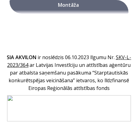
Montāža
SIA AKVILON
ir noslēdzis 06.10.2023 līgumu Nr
.
SKV-L-
2023/364
ar Latvijas Investīciju un attīstības aģentūru
par atbalsta saņemšanu pasākuma “Starptautiskās
konkurētspējas veicināšana” ietvaros, ko līdzfinansē
Eiropas Reģionālās attīstības fonds