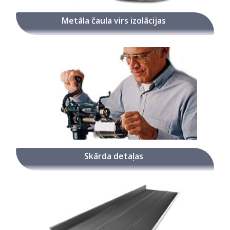
Metāla čaula virs izolācijas
Skārda detaļas