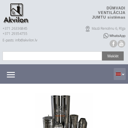
DŪMVADI
VENTILĀCIJA
JUMTU sistēmas
+371 26336845
Mazā Rencēnu 6, Rīga
+371 29354755
E-pasts: info@akvilon.lv