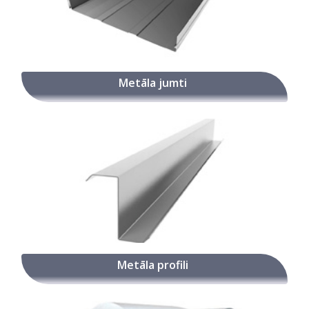
Metāla jumti
Metāla profili