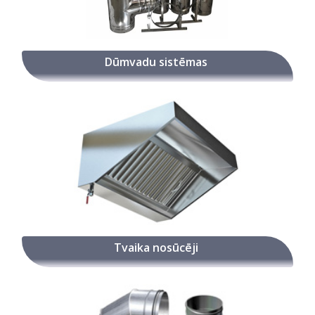
Dūmvadu sistēmas
Tvaika nosūcēji