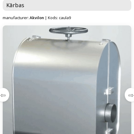
Kārbas
manufacturer:
Akvilon
| Kods: caula9
⇦
⇨