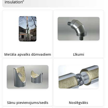
insulation”
Metāla apvalks dūmvadiem
Līkumi
Sānu pievienojums/sedls
Noslēgvāks